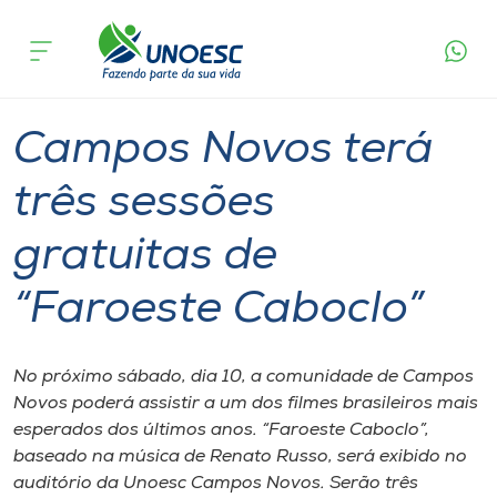
Página
O que
Campos Novos terá três sessões gratuitas
inicial
acontece
de “Faroeste Caboclo”
Cursos
Graduação
Campos Novos
Onde estamos
Campos Novos terá
Pesquisa
três sessões
gratuitas de
Atendimento ao Estudante
“Faroeste Caboclo”
Portal de Ensino
No próximo sábado, dia 10, a comunidade de Campos
A
Novos poderá assistir a um dos filmes brasileiros mais
Unoesc
esperados dos últimos anos. “Faroeste Caboclo”,
baseado na música de Renato Russo, será exibido no
Internacionalização
auditório da Unoesc Campos Novos. Serão três