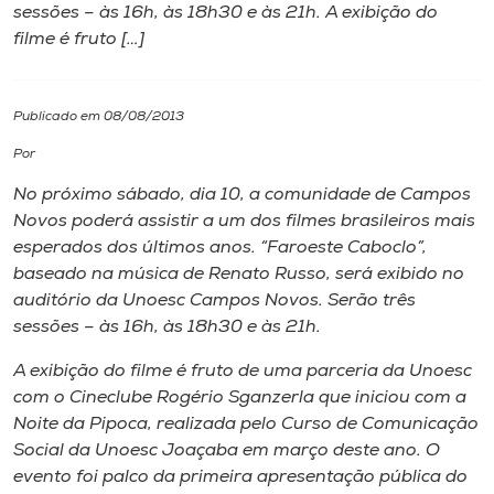
sessões – às 16h, às 18h30 e às 21h. A exibição do
filme é fruto […]
I.nova
Diplomados
Publicado em 08/08/2013
Por
Cultura
No próximo sábado, dia 10, a comunidade de Campos
Novos poderá assistir a um dos filmes brasileiros mais
CPA
esperados dos últimos anos. “Faroeste Caboclo”,
baseado na música de Renato Russo, será exibido no
auditório da Unoesc Campos Novos. Serão três
Biblioteca
sessões – às 16h, às 18h30 e às 21h.
A exibição do filme é fruto de uma parceria da Unoesc
Editora
com o Cineclube Rogério Sganzerla que iniciou com a
Noite da Pipoca, realizada pelo Curso de Comunicação
Rádio
Social da Unoesc Joaçaba em março deste ano. O
evento foi palco da primeira apresentação pública do