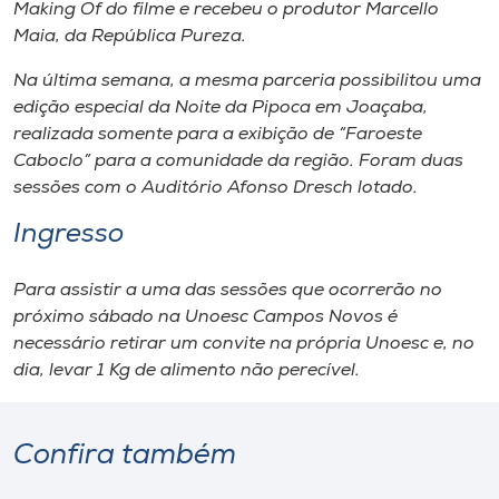
Museu
Making Of
do filme e recebeu o produtor Marcello
Maia, da República Pureza.
Unoesc
Na última semana, a mesma parceria possibilitou uma
Store
edição especial da Noite da Pipoca em Joaçaba,
realizada somente para a exibição de “Faroeste
Caboclo” para a comunidade da região. Foram duas
sessões com o Auditório Afonso Dresch lotado.
Selecione
o idioma
Ingresso
Para assistir a uma das sessões que ocorrerão no
próximo sábado na Unoesc Campos Novos é
A+
necessário retirar um convite na própria Unoesc e, no
A-
dia, levar 1 Kg de alimento não perecível.
Confira também