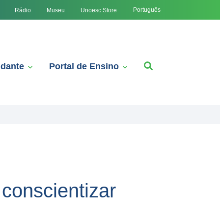
Português
Rádio
Museu
Unoesc Store
udante
Portal de Ensino
conscientizar