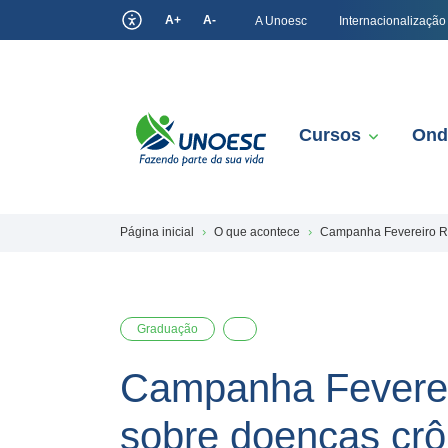
A+
A-
A Unoesc
Internacionalização
Cursos
Ond
Página inicial
O que acontece
Campanha Fevereiro Ro
Graduação
Campanha Fevereir
sobre doenças crô