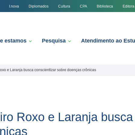
I.nova
Diplomados
Cultura
CPA
Biblioteca
Editora
e estamos
Pesquisa
Atendimento ao Est
xo e Laranja busca conscientizar sobre doenças crônicas
o Roxo e Laranja busca 
nicas