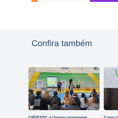
Confira também
CREF3/SC e Unoesc promovem
Curso d