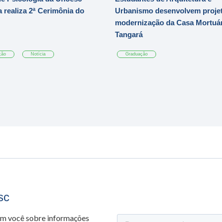
 realiza 2ª Cerimônia do
Urbanismo desenvolvem projet
modernização da Casa Mortuár
Tangará
ção
Notícia
Graduação
sc
om você sobre informações