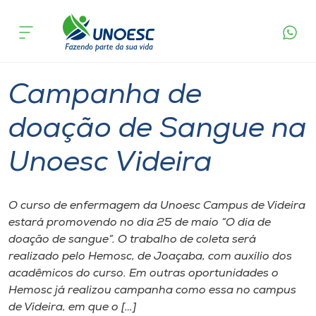
Página
O que
Campanha de doação de Sangue na
inicial
acontece
Unoesc Videira
Cursos
Graduação
Videira
Onde estamos
Campanha de
Pesquisa
doação de Sangue na
Unoesc Videira
Atendimento ao Estudante
Portal de Ensino
O curso de enfermagem da Unoesc Campus de Videira
estará promovendo no dia 25 de maio “O dia de
doação de sangue”. O trabalho de coleta será
A
realizado pelo Hemosc, de Joaçaba, com auxílio dos
Unoesc
acadêmicos do curso. Em outras oportunidades o
Hemosc já realizou campanha como essa no campus
Internacionalização
de Videira, em que o […]