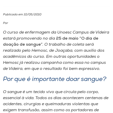
I.nova
Publicado em 10/05/2010
Por
Diplomados
O curso de enfermagem da Unoesc Campus de Videira
estará promovendo no dia
25 de maio “O dia de
Cultura
doação de sangue”
. O trabalho de coleta será
realizado pelo Hemosc, de Joaçaba, com auxílio dos
CPA
acadêmicos do curso. Em outras oportunidades o
Hemosc já realizou campanha como essa no campus
de Videira, em que o resultado foi bem expressivo.
Biblioteca
Por que é importante doar sangue?
Editora
O sangue é um tecido vivo que circula pelo corpo,
essencial à vida. Todos os dias acontecem centenas de
Rádio
acidentes, cirurgias e queimaduras violentas que
exigem transfusão, assim como os portadores de