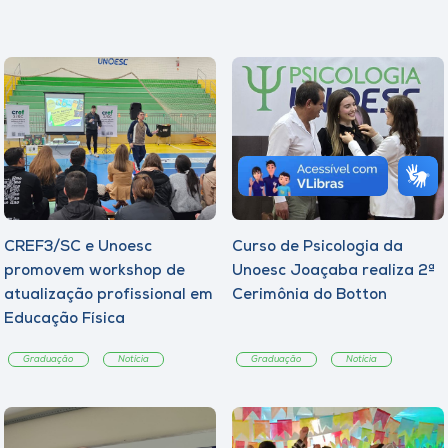
CREF3/SC e Unoesc
Curso de Psicologia da
promovem workshop de
Unoesc Joaçaba realiza 2ª
atualização profissional em
Cerimônia do Botton
Educação Física
Graduação
Notícia
Graduação
Notícia