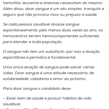
Museu
hemofilia, leucemia e anemias necessitam do mesmo.
Além disso, doar sangue é um ato simples, tranquilo e
seguro que não provoca risco ou prejuízo à saúde.
Unoesc
Store
Se cada pessoa saudável doasse sangue
espontaneamente, pelo menos duas vezes ao ano, os
hemocentros teriam hemocomponentes suficientes
para atender a toda população.
Selecione
o idioma
O sangue não tem um substituto, por isso a doação
espontânea e periódica é fundamental.
Uma única doação de sangue pode salvar várias
A+
vidas. Doar sangue é uma atitude necessária, de
A-
solidariedade, cidadania e amor ao próximo.
Para doar sangue o candidato deve:
– Estar bem de saúde e possuir hábitos de vida
saudável;