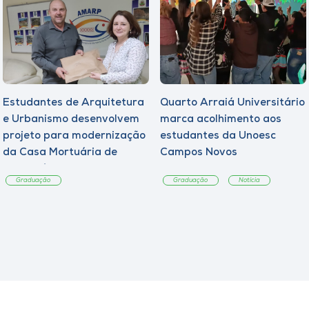
Estudantes de Arquitetura
Quarto Arraiá Universitário
e Urbanismo desenvolvem
marca acolhimento aos
projeto para modernização
estudantes da Unoesc
da Casa Mortuária de
Campos Novos
Tangará
Graduação
Graduação
Notícia