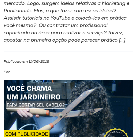
mercado. Logo, surgem ideias relativas a Marketing e
Publicidade. Mas, o que fazer com essas ideias?
I.nova
Assistir tutoriais no YouTube e colocá-las em prática
você mesmo? Ou contratar um profissional
Diplomados
capacitado na área para realizar o serviço? Talvez,
apostar na primeira opção pode parecer prático […]
Cultura
Publicado em 11/06/2019
CPA
Por
Biblioteca
Editora
Rádio