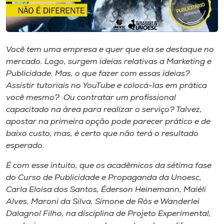
Museu
Unoesc
Store
Você tem uma empresa e quer que ela se destaque no
mercado. Logo, surgem ideias relativas a Marketing e
Publicidade. Mas, o que fazer com essas ideias?
Assistir tutoriais no YouTube e colocá-las em prática
Selecione
você mesmo? Ou contratar um profissional
o idioma
capacitado na área para realizar o serviço? Talvez,
apostar na primeira opção pode parecer prático e de
baixo custo, mas, é certo que não terá o resultado
esperado.
A+
A-
É com esse intuito, que os acadêmicos da sétima fase
do Curso de Publicidade e Propaganda da Unoesc,
Carla Eloísa dos Santos, Éderson Heinemann, Maiéli
Alves, Maroni da Silva, Simone de Rós e Wanderlei
Dalagnol Filho, na disciplina de Projeto Experimental,