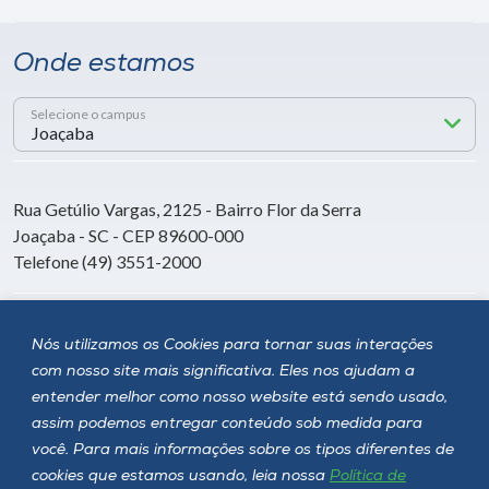
Onde estamos
Selecione o campus
Rua Getúlio Vargas, 2125 - Bairro Flor da Serra
Joaçaba - SC - CEP 89600-000
Telefone (49) 3551-2000
Siga a Unoesc
Nós utilizamos os Cookies para tornar suas interações
com nosso site mais significativa. Eles nos ajudam a
entender melhor como nosso website está sendo usado,
assim podemos entregar conteúdo sob medida para
você. Para mais informações sobre os tipos diferentes de
cookies que estamos usando, leia nossa
Política de