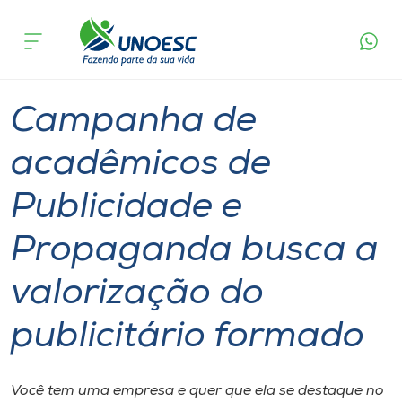
Página
O que
Campanha de acadêmicos de Publicidade e
inicial
acontece
Propaganda busca a valorização do publicitário
Cursos
formado
Graduação
Geral
Joaçaba
Onde estamos
Campanha de
Pesquisa
acadêmicos de
Publicidade e
Atendimento ao Estudante
Propaganda busca a
Portal de Ensino
valorização do
A
publicitário formado
Unoesc
Internacionalização
Você tem uma empresa e quer que ela se destaque no