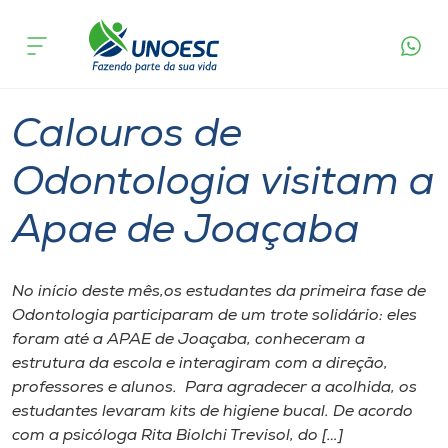
Página
O que
Calouros de Odontologia visitam a Apae
inicial
acontece
de Joaçaba
Cursos
Graduação
Joaçaba
Onde estamos
Calouros de
Pesquisa
Odontologia visitam a
Apae de Joaçaba
Atendimento ao Estudante
Portal de Ensino
No início deste mês,os estudantes da primeira fase de
Odontologia participaram de um trote solidário: eles
foram até a APAE de Joaçaba, conheceram a
A
estrutura da escola e interagiram com a direção,
Unoesc
professores e alunos. Para agradecer a acolhida, os
estudantes levaram kits de higiene bucal. De acordo
Internacionalização
com a psicóloga Rita Biolchi Trevisol, do […]