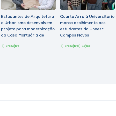
Estudantes de Arquitetura
Quarto Arraiá Universitário
e Urbanismo desenvolvem
marca acolhimento aos
projeto para modernização
estudantes da Unoesc
da Casa Mortuária de
Campos Novos
Tangará
Graduação
Graduação
Notícia