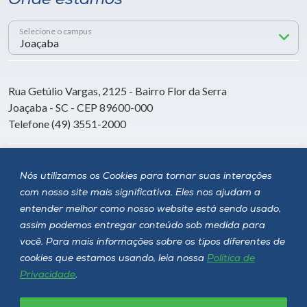
Onde estamos
Selecione o campus
Rua Getúlio Vargas, 2125 - Bairro Flor da Serra
Joaçaba - SC - CEP 89600-000
Telefone (49) 3551-2000
Siga a Unoesc
Nós utilizamos os Cookies para tornar suas interações
com nosso site mais significativa. Eles nos ajudam a
entender melhor como nosso website está sendo usado,
assim podemos entregar conteúdo sob medida para
você. Para mais informações sobre os tipos diferentes de
cookies que estamos usando, leia nossa
Política de
Privacidade
.