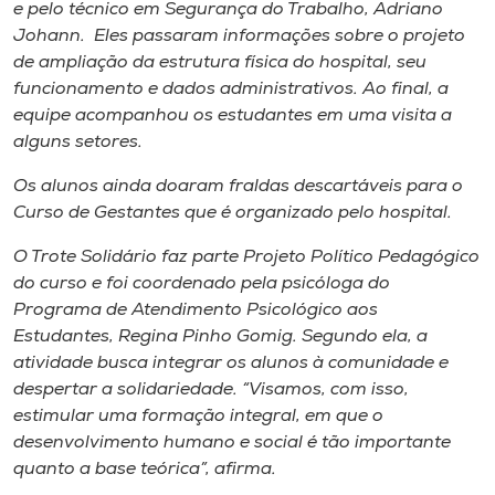
Museu
e pelo técnico em Segurança do Trabalho, Adriano
Johann. Eles passaram informações sobre o projeto
de ampliação da estrutura física do hospital, seu
Unoesc
funcionamento e dados administrativos. Ao final, a
Store
equipe acompanhou os estudantes em uma visita a
alguns setores.
Os alunos ainda doaram fraldas descartáveis para o
Selecione
Curso de Gestantes que é organizado pelo hospital.
o idioma
O Trote Solidário faz parte Projeto Político Pedagógico
do curso e foi coordenado pela psicóloga do
Programa de Atendimento Psicológico aos
A+
Estudantes, Regina Pinho Gomig. Segundo ela, a
A-
atividade busca integrar os alunos à comunidade e
despertar a solidariedade. “Visamos, com isso,
estimular uma formação integral, em que o
desenvolvimento humano e social é tão importante
quanto a base teórica”, afirma.