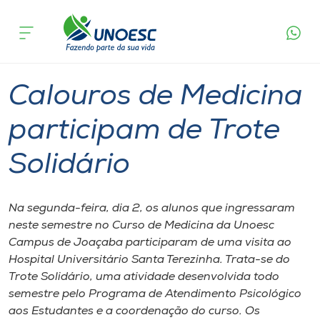
Página
O que
Calouros de Medicina participam de Trote
inicial
acontece
Solidário
Cursos
Graduação
Joaçaba
Onde estamos
Calouros de Medicina
Pesquisa
participam de Trote
Solidário
Atendimento ao Estudante
Portal de Ensino
Na segunda-feira, dia 2, os alunos que ingressaram
neste semestre no Curso de Medicina da Unoesc
Campus de Joaçaba participaram de uma visita ao
A
Hospital Universitário Santa Terezinha. Trata-se do
Unoesc
Trote Solidário, uma atividade desenvolvida todo
semestre pelo Programa de Atendimento Psicológico
Internacionalização
aos Estudantes e a coordenação do curso. Os