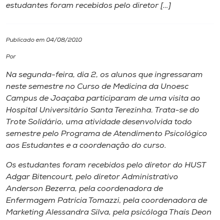
estudantes foram recebidos pelo diretor […]
I.nova
Publicado em 04/08/2010
Diplomados
Por
Na segunda-feira, dia 2, os alunos que ingressaram
Cultura
neste semestre no Curso de Medicina da Unoesc
Campus
de Joaçaba participaram de uma visita ao
CPA
Hospital Universitário Santa Terezinha. Trata-se do
Trote Solidário, uma atividade desenvolvida todo
semestre pelo Programa de Atendimento Psicológico
Biblioteca
aos Estudantes e a coordenação do curso.
Os estudantes foram recebidos pelo diretor do HUST
Editora
Adgar Bitencourt, pelo diretor Administrativo
Anderson Bezerra, pela coordenadora de
Rádio
Enfermagem Patrícia Tomazzi, pela coordenadora de
Marketing Alessandra Silva, pela psicóloga Thaís Deon