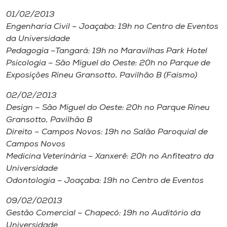
Museu
01/02/2013
Engenharia Civil – Joaçaba: 19h no Centro de Eventos
Unoesc
da Universidade
Store
Pedagogia –Tangará: 19h no Maravilhas Park Hotel
Psicologia – São Miguel do Oeste: 20h no Parque de
Exposições Rineu Gransotto, Pavilhão B (Faismo)
02/02/2013
Selecione
o idioma
Design – São Miguel do Oeste: 20h no Parque Rineu
Gransotto, Pavilhão B
Direito – Campos Novos: 19h no Salão Paroquial de
Campos Novos
A+
Medicina Veterinária – Xanxerê: 20h no Anfiteatro da
A-
Universidade
Odontologia – Joaçaba: 19h no Centro de Eventos
09/02/02013
Gestão Comercial – Chapecó: 19h no Auditório da
Universidade