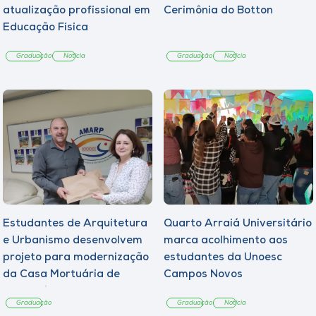
atualização profissional em
Cerimônia do Botton
Educação Física
Graduação
Notícia
Graduação
Notícia
Estudantes de Arquitetura
Quarto Arraiá Universitário
e Urbanismo desenvolvem
marca acolhimento aos
projeto para modernização
estudantes da Unoesc
da Casa Mortuária de
Campos Novos
Tangará
Graduação
Graduação
Notícia