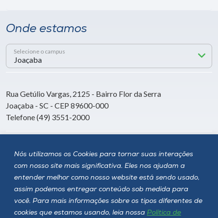
Onde estamos
Selecione o campus
Rua Getúlio Vargas, 2125 - Bairro Flor da Serra
Joaçaba - SC - CEP 89600-000
Telefone (49) 3551-2000
Siga a Unoesc
Nós utilizamos os Cookies para tornar suas interações
com nosso site mais significativa. Eles nos ajudam a
entender melhor como nosso website está sendo usado,
assim podemos entregar conteúdo sob medida para
você. Para mais informações sobre os tipos diferentes de
cookies que estamos usando, leia nossa
Política de