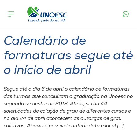
Página
O que
Calendário de formaturas segue até o
inicial
acontece
início de abril
Cursos
Graduação
Onde estamos
Calendário de
Pesquisa
formaturas segue até
o início de abril
Atendimento ao Estudante
Portal de Ensino
Segue até o dia 6 de abril o calendário de formaturas
das turmas que concluíram a graduação na Unoesc no
segundo semestre de 2012. Até lá, serão 44
A
solenidades de colação de grau de diferentes cursos e
Unoesc
no dia 24 de abril acontecem as outorgas de grau
coletivas. Abaixo é possível conferir data e local […]
Internacionalização