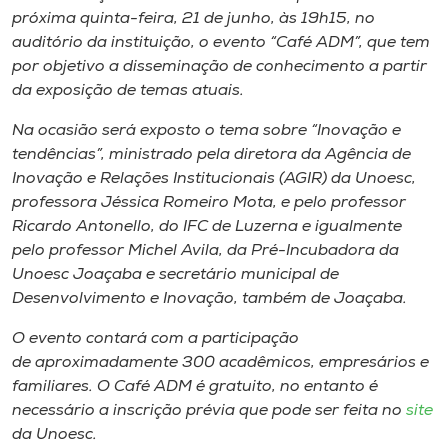
Museu
próxima quinta-feira, 21 de junho, às 19h15, no
auditório da instituição, o evento “Café ADM”, que tem
por objetivo a disseminação de conhecimento a partir
Unoesc
da exposição de temas atuais.
Store
Na ocasião será exposto o tema sobre “Inovação e
tendências”, ministrado pela diretora da Agência de
Inovação e Relações Institucionais (AGIR) da Unoesc,
Selecione
professora Jéssica Romeiro Mota, e pelo professor
o idioma
Ricardo Antonello, do IFC de Luzerna e igualmente
pelo professor Michel Avila, da Pré-Incubadora da
Unoesc Joaçaba e secretário municipal de
A+
Desenvolvimento e Inovação, também de Joaçaba.
A-
O evento contará com a participação
de aproximadamente 300 acadêmicos, empresários e
familiares. O Café ADM é gratuito, no entanto é
necessário a inscrição prévia que pode ser feita no
site
da Unoesc.