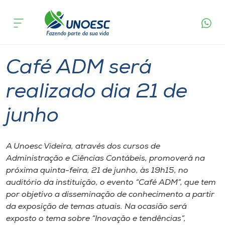
Página
O que
Café ADM será realizado dia 21 de
inicial
acontece
junho
Cursos
Graduação
Notícia de evento
Videira
Onde estamos
Café ADM será
Pesquisa
realizado dia 21 de
junho
Atendimento ao Estudante
Portal de Ensino
A Unoesc Videira, através dos cursos de
Administração e Ciências Contábeis, promoverá na
próxima quinta-feira, 21 de junho, às 19h15, no
A
auditório da instituição, o evento “Café ADM”, que tem
Unoesc
por objetivo a disseminação de conhecimento a partir
da exposição de temas atuais. Na ocasião será
Internacionalização
exposto o tema sobre “Inovação e tendências”,