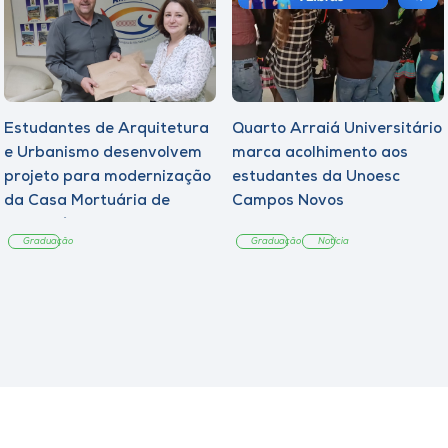
Estudantes de Arquitetura
Quarto Arraiá Universitário
e Urbanismo desenvolvem
marca acolhimento aos
projeto para modernização
estudantes da Unoesc
da Casa Mortuária de
Campos Novos
Tangará
Graduação
Graduação
Notícia