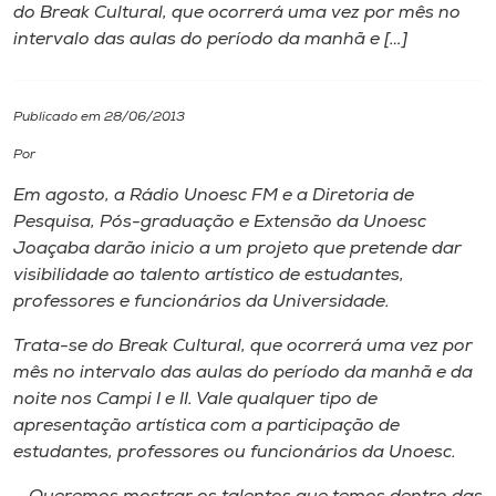
do Break Cultural, que ocorrerá uma vez por mês no
intervalo das aulas do período da manhã e […]
I.nova
Diplomados
Publicado em 28/06/2013
Por
Cultura
Em agosto, a Rádio Unoesc FM e a Diretoria de
Pesquisa, Pós-graduação e Extensão da Unoesc
CPA
Joaçaba darão inicio a um projeto que pretende dar
visibilidade ao talento artístico de estudantes,
professores e funcionários da Universidade.
Biblioteca
Trata-se do Break Cultural, que ocorrerá uma vez por
mês no intervalo das aulas do período da manhã e da
Editora
noite nos Campi I e II. Vale qualquer tipo de
apresentação artística com a participação de
Rádio
estudantes, professores ou funcionários da Unoesc.