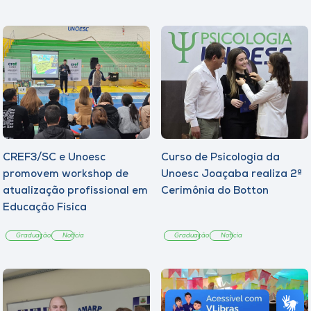
CREF3/SC e Unoesc
Curso de Psicologia da
promovem workshop de
Unoesc Joaçaba realiza 2ª
atualização profissional em
Cerimônia do Botton
Educação Física
Graduação
Notícia
Graduação
Notícia