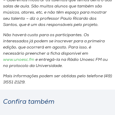
– Queremos mostrar os talentos que temos dentro das
Museu
salas de aula. São muitos alunos que também são
músicos, atores, etc, e não têm espaço para mostrar
Unoesc
seu talento – diz o professor Paulo Ricardo dos
Store
Santos, que é um dos responsáveis pelo projeto.
Não haverá custo para os participantes. Os
interessados já podem se inscrever para a primeira
edição, que ocorrerá em agosto. Para isso, é
Selecione
o idioma
necessário preencher a ficha disponível em
www.unoesc.fm
e entregá-la na Rádio Unoesc FM ou
no protocolo da Universidade.
A+
Mais informações podem ser obtidas pelo telefone (49)
A-
3551 2129.
Confira também