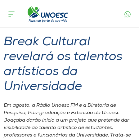
Página
O que
Break Cultural revelará os talentos
inicial
acontece
artísticos da Universidade
Cursos
Graduação
Joaçaba
Onde estamos
Break Cultural
Pesquisa
revelará os talentos
artísticos da
Atendimento ao Estudante
Universidade
Portal de Ensino
Em agosto, a Rádio Unoesc FM e a Diretoria de
A
Pesquisa, Pós-graduação e Extensão da Unoesc
Unoesc
Joaçaba darão inicio a um projeto que pretende dar
visibilidade ao talento artístico de estudantes,
Internacionalização
professores e funcionários da Universidade. Trata-se