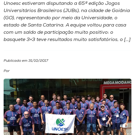
Unoesc estiveram disputando a 65ª edição Jogos
Universitários Brasileiros (JUBs), na cidade de Goiânia
I.nova
(GO), representando por meio da Universidade, o
estado de Santa Catarina. A equipe voltou para casa
Diplomados
com um saldo de participação muito positivo: o
basquete 3×3 teve resultados muito satisfatórios, o […]
Cultura
Publicado em 31/10/2017
CPA
Por
Biblioteca
Editora
Rádio