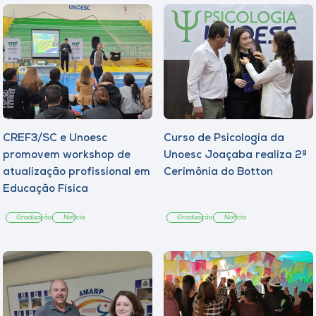
CREF3/SC e Unoesc
Curso de Psicologia da
promovem workshop de
Unoesc Joaçaba realiza 2ª
atualização profissional em
Cerimônia do Botton
Educação Física
Graduação
Notícia
Graduação
Notícia