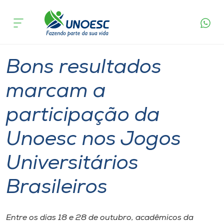
Página
O que
Bons resultados marcam a participação da
inicial
acontece
Unoesc nos Jogos Universitários Brasileiros
Cursos
Graduação
Esporte
Joaçaba
Onde estamos
Bons resultados
Pesquisa
marcam a
participação da
Atendimento ao Estudante
Unoesc nos Jogos
Portal de Ensino
Universitários
A
Brasileiros
Unoesc
Internacionalização
Entre os dias 18 e 28 de outubro, acadêmicos da