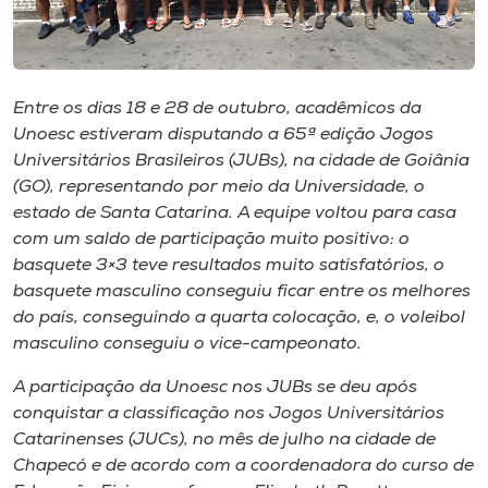
Museu
Unoesc
Store
Entre os dias 18 e 28 de outubro, acadêmicos da
Unoesc estiveram disputando a 65ª edição Jogos
Universitários Brasileiros (JUBs), na cidade de Goiânia
(GO), representando por meio da Universidade, o
Selecione
estado de Santa Catarina. A equipe voltou para casa
o idioma
com um saldo de participação muito positivo: o
basquete 3×3 teve resultados muito satisfatórios, o
basquete masculino conseguiu ficar entre os melhores
do país, conseguindo a quarta colocação, e, o voleibol
A+
masculino conseguiu o vice-campeonato.
A-
A participação da Unoesc nos JUBs se deu após
conquistar a classificação nos Jogos Universitários
Catarinenses (JUCs), no mês de julho na cidade de
Chapecó e de acordo com a coordenadora do curso de