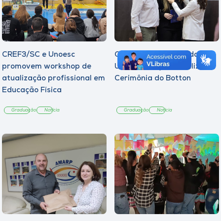
CREF3/SC e Unoesc
Curso de Psicologia da
promovem workshop de
Unoesc Joaçaba realiza 2ª
atualização profissional em
Cerimônia do Botton
Educação Física
Graduação
Notícia
Graduação
Notícia