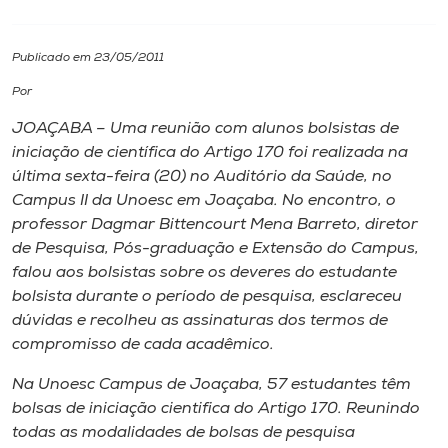
I.nova
Publicado em 23/05/2011
Por
Diplomados
JOAÇABA – Uma reunião com alunos bolsistas de
iniciação de científica do Artigo 170 foi realizada na
Cultura
última sexta-feira (20) no Auditório da Saúde, no
Campus II da Unoesc em Joaçaba. No encontro, o
CPA
professor Dagmar Bittencourt Mena Barreto, diretor
de Pesquisa, Pós-graduação e Extensão do Campus,
falou aos bolsistas sobre os deveres do estudante
Biblioteca
bolsista durante o período de pesquisa, esclareceu
dúvidas e recolheu as assinaturas dos termos de
Editora
compromisso de cada acadêmico.
Na Unoesc Campus de Joaçaba, 57 estudantes têm
Rádio
bolsas de iniciação cientifica do Artigo 170. Reunindo
todas as modalidades de bolsas de pesquisa