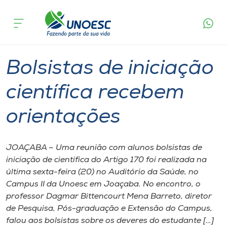
Página
O que
Bolsistas de iniciação científica recebem
inicial
acontece
orientações
Cursos
Graduação
Joaçaba
Onde estamos
Bolsistas de iniciação
Pesquisa
científica recebem
orientações
Atendimento ao Estudante
Portal de Ensino
JOAÇABA – Uma reunião com alunos bolsistas de
iniciação de científica do Artigo 170 foi realizada na
última sexta-feira (20) no Auditório da Saúde, no
A
Campus II da Unoesc em Joaçaba. No encontro, o
Unoesc
professor Dagmar Bittencourt Mena Barreto, diretor
de Pesquisa, Pós-graduação e Extensão do Campus,
Internacionalização
falou aos bolsistas sobre os deveres do estudante […]