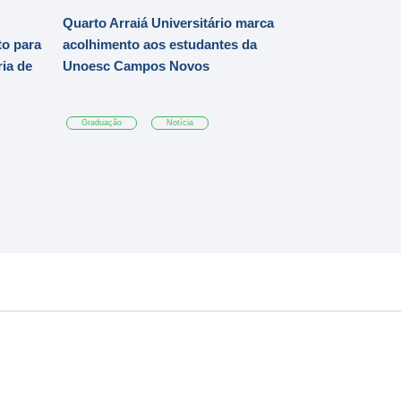
Quarto Arraiá Universitário marca
o para
acolhimento aos estudantes da
ia de
Unoesc Campos Novos
Graduação
Notícia