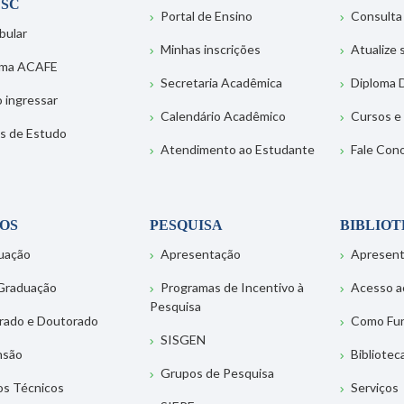
SC
Portal de Ensino
Consulta
bular
Minhas inscrições
Atualize
ema ACAFE
Secretaria Acadêmica
Diploma D
 ingressar
Calendário Acadêmico
Cursos e
s de Estudo
Atendimento ao Estudante
Fale Con
OS
PESQUISA
BIBLIO
uação
Apresentação
Apresen
Graduação
Programas de Incentivo à
Acesso a
Pesquisa
rado e Doutorado
Como Fu
SISGEN
nsão
Bibliotec
Grupos de Pesquisa
os Técnicos
Serviços