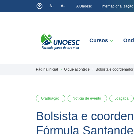
A+
A-
A Unoesc
Internacionalização
Cursos
Ond
Página inicial
O que acontece
Bolsista e coordenado
Graduação
Notícia de evento
Joaçaba
Bolsista e coorde
Fórmula Santande