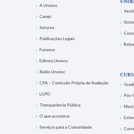
UNOE
A Unoesc
Vesti
Campi
Sist
Setores
Como
Publicações Legais
Bolsa
Funoesc
Editora Unoesc
Rádio Unoesc
CURS
CPA – Comissão Própria de Avaliação
Grad
LGPD
Pós-
Transparência Pública
Mest
O que acontece
Exte
Serviços para a Comunidade
Curs