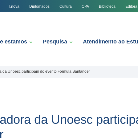
I.nova
Diplomados
Cultura
CPA
Biblioteca
Editora
e estamos
Pesquisa
Atendimento ao Est
ra da Unoesc participam do evento Fórmula Santander
nadora da Unoesc partici
r