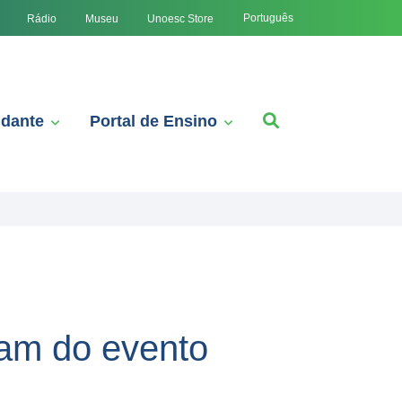
Português
Rádio
Museu
Unoesc Store
udante
Portal de Ensino
pam do evento