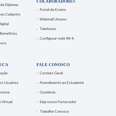
COLABORADORES
 de Diploma
Portal de Ensino
 seu Cadastro
Webmail Unoesc
igital
Telefones
 Benefícios
Configurar rede Wi-fi
osco
TECA
FALE CONOSCO
tação
Contato Geral
os Usuários
Atendimento ao Estudante
nciona
Ouvidoria
a Virtual
Seja nosso Fornecedor
Trabalhe Conosco