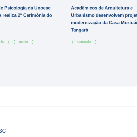
e Psicologia da Unoesc
Acadêmicos de Arquitetura e
 realiza 2ª Cerimônia do
Urbanismo desenvolvem projet
modernização da Casa Mortuár
Tangará
ção
Notícia
Graduação
sc