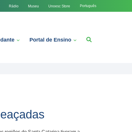
Português
Rádio
Museu
Unoesc Store
udante
Portal de Ensino
meaçadas
s regiões de Santa Catarina tiveram a