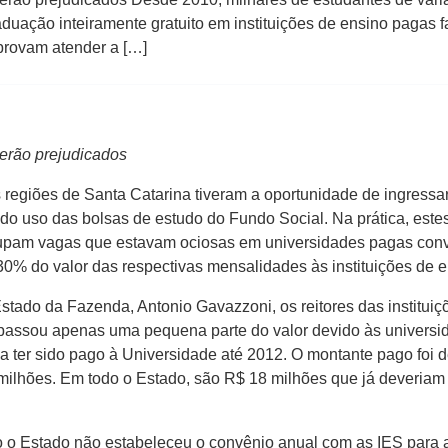
duação inteiramente gratuito em instituições de ensino pagas
mprovam atender a […]
serão prejudicados
 regiões de Santa Catarina tiveram a oportunidade de ingress
endo uso das bolsas de estudo do Fundo Social. Na prática, es
 ocupam vagas que estavam ociosas em universidades pagas con
30% do valor das respectivas mensalidades às instituições de e
stado da Fazenda, Antonio Gavazzoni, os reitores das institui
passou apenas uma pequena parte do valor devido às univers
ia ter sido pago à Universidade até 2012. O montante pago fo
milhões. Em todo o Estado, são R$ 18 milhões que já deveriam t
tão o Estado não estabeleceu o convênio anual com as IES para 