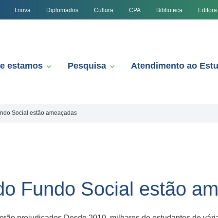
I.nova
Diplomados
Cultura
CPA
Biblioteca
Editora
e estamos
Pesquisa
Atendimento ao Est
undo Social estão ameaçadas
 do Fundo Social estão a
erão prejudicados Desde 2010, milhares de estudantes de vária