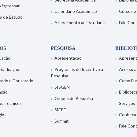
 ingressar
Calendário Acadêmico
Cursos e
s de Estudo
Atendimento ao Estudante
Fale Con
OS
PESQUISA
BIBLIO
uação
Apresentação
Apresen
Graduação
Programas de Incentivo à
Acesso a
Pesquisa
rado e Doutorado
Como Fu
SISGEN
nsão
Bibliotec
Grupos de Pesquisa
os Técnicos
Serviços
SIEPE
gios
Conheça 
Summit
Fale Con