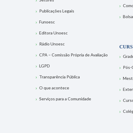
Como
Publicações Legais
Bolsa
Funoesc
Editora Unoesc
Rádio Unoesc
CURS
CPA – Comissão Própria de Avaliação
Grad
LGPD
Pós-
Transparência Pública
Mest
O que acontece
Exte
Serviços para a Comunidade
Curs
Colé