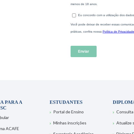
A PARA A
ESTUDANTES
DIPLOM
SC
Portal de Ensino
Consulta
bular
Minhas inscrições
Atualize
ema ACAFE
Secretaria Acadêmica
Diploma D