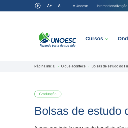
A+
A-
A Unoesc
Internacionalização
Cursos
Ond
Página inicial
O que acontece
Bolsas de estudo do F
Graduação
Bolsas de estudo
Alunos que hoje fazem uso do benefício não s