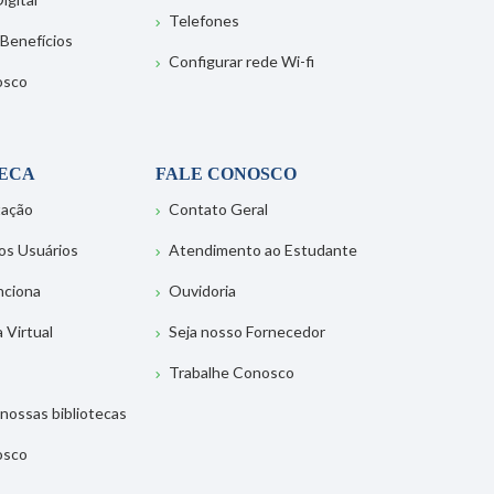
Telefones
 Benefícios
Configurar rede Wi-fi
osco
TECA
FALE CONOSCO
tação
Contato Geral
os Usuários
Atendimento ao Estudante
nciona
Ouvidoria
a Virtual
Seja nosso Fornecedor
Trabalhe Conosco
nossas bibliotecas
osco