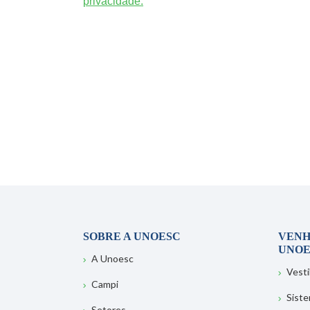
privacidade.
SOBRE A UNOESC
VENH
UNOE
A Unoesc
Vesti
Campi
Sist
Setores