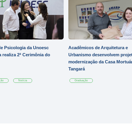
e Psicologia da Unoesc
Acadêmicos de Arquitetura e
 realiza 2ª Cerimônia do
Urbanismo desenvolvem projet
modernização da Casa Mortuár
Tangará
ção
Notícia
Graduação