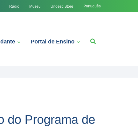
Português
Rádio
Museu
Unoesc Store
udante
Portal de Ensino
o do Programa de