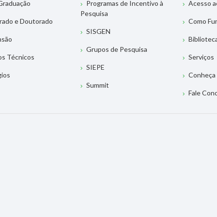
Graduação
Programas de Incentivo à
Acesso a
Pesquisa
rado e Doutorado
Como Fu
SISGEN
nsão
Bibliotec
Grupos de Pesquisa
os Técnicos
Serviços
SIEPE
gios
Conheça 
Summit
Fale Con