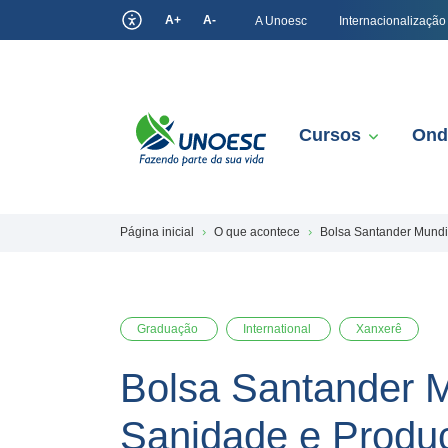
A+
A-
A Unoesc
Internacionalização
Cursos
Ond
Página inicial
O que acontece
Bolsa Santander Mundi
Graduação
International
Xanxerê
Bolsa Santander 
Sanidade e Produ