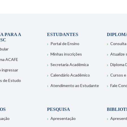
A PARA A
ESTUDANTES
DIPLOM
SC
Portal de Ensino
Consulta
bular
Minhas inscrições
Atualize
ema ACAFE
Secretaria Acadêmica
Diploma D
 ingressar
Calendário Acadêmico
Cursos e
s de Estudo
Atendimento ao Estudante
Fale Con
OS
PESQUISA
BIBLIO
uação
Apresentação
Apresen