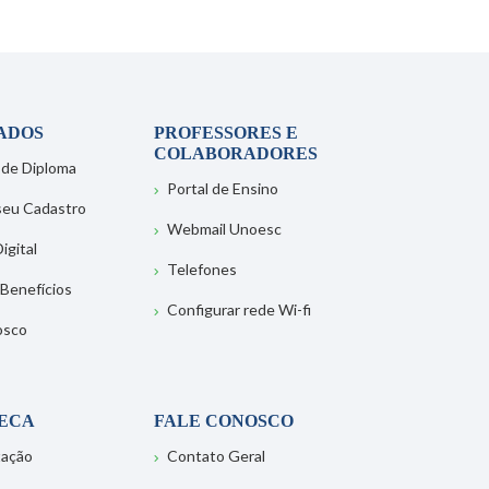
ADOS
PROFESSORES E
COLABORADORES
 de Diploma
Portal de Ensino
 seu Cadastro
Webmail Unoesc
igital
Telefones
 Benefícios
Configurar rede Wi-fi
osco
TECA
FALE CONOSCO
tação
Contato Geral