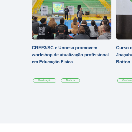
CREF3/SC e Unoesc promovem
Curso d
workshop de atualização profissional
Joaçaba
em Educação Física
Botton
Graduação
Notícia
Gradua