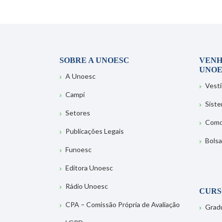
SOBRE A UNOESC
VENH
UNOE
A Unoesc
Vesti
Campi
Sist
Setores
Como
Publicações Legais
Bolsa
Funoesc
Editora Unoesc
Rádio Unoesc
CURS
CPA – Comissão Própria de Avaliação
Grad