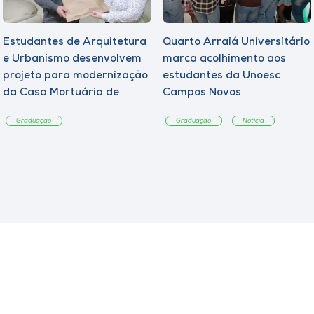
Estudantes de Arquitetura
Quarto Arraiá Universitário
e Urbanismo desenvolvem
marca acolhimento aos
projeto para modernização
estudantes da Unoesc
da Casa Mortuária de
Campos Novos
Tangará
Graduação
Graduação
Notícia