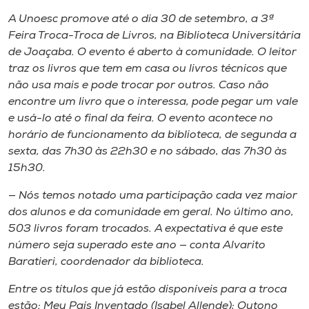
Museu
A Unoesc promove até o dia 30 de setembro, a 3ª
Feira Troca-Troca de Livros, na Biblioteca Universitária
Unoesc
de Joaçaba. O evento é aberto à comunidade. O leitor
Store
traz os livros que tem em casa ou livros técnicos que
não usa mais e pode trocar por outros. Caso não
encontre um livro que o interessa, pode pegar um vale
e usá-lo até o final da feira. O evento acontece no
Selecione
horário de funcionamento da biblioteca, de segunda a
o idioma
sexta, das 7h30 às 22h30 e no sábado, das 7h30 às
15h30.
— Nós temos notado uma participação cada vez maior
A+
dos alunos e da comunidade em geral. No último ano,
A-
503 livros foram trocados. A expectativa é que este
número seja superado este ano — conta Alvarito
Baratieri, coordenador da biblioteca.
Entre os títulos que já estão disponíveis para a troca
estão:
Meu País Inventado
(Isabel Allende);
Outono