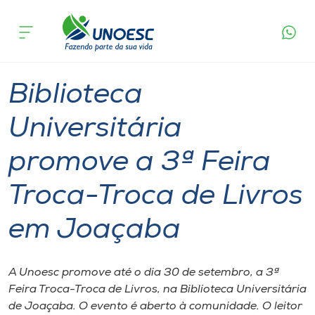
Página
O que
Biblioteca Universitária promove a 3ª Feira
inicial
acontece
Troca-Troca de Livros em Joaçaba
Cursos
Graduação
Cultura
Joaçaba
Onde estamos
Biblioteca
Pesquisa
Universitária
promove a 3ª Feira
Atendimento ao Estudante
Troca-Troca de Livros
Portal de Ensino
em Joaçaba
A
Unoesc
A Unoesc promove até o dia 30 de setembro, a 3ª
Feira Troca-Troca de Livros, na Biblioteca Universitária
Internacionalização
de Joaçaba. O evento é aberto à comunidade. O leitor