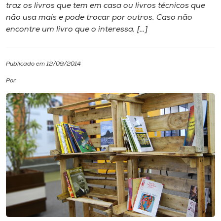
traz os livros que tem em casa ou livros técnicos que
não usa mais e pode trocar por outros. Caso não
I.nova
encontre um livro que o interessa, […]
Diplomados
Publicado em 12/09/2014
Cultura
Por
CPA
Biblioteca
Editora
Rádio