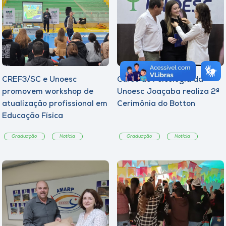
CREF3/SC e Unoesc
Curso de Psicologia da
promovem workshop de
Unoesc Joaçaba realiza 2ª
atualização profissional em
Cerimônia do Botton
Educação Física
Graduação
Notícia
Graduação
Notícia