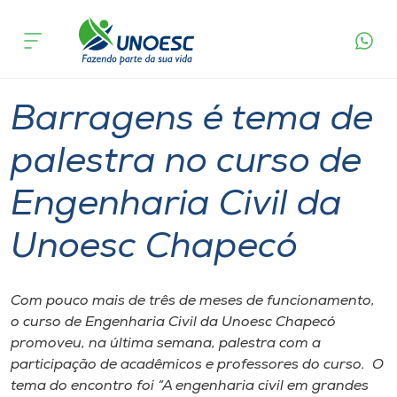
Página
O que
Barragens é tema de palestra no curso de
inicial
acontece
Engenharia Civil da Unoesc Chapecó
Cursos
Graduação
Chapecó
Onde estamos
Barragens é tema de
Pesquisa
palestra no curso de
Engenharia Civil da
Atendimento ao Estudante
Unoesc Chapecó
Portal de Ensino
Com pouco mais de três de meses de funcionamento,
A
o curso de Engenharia Civil da Unoesc Chapecó
Unoesc
promoveu, na última semana, palestra com a
participação de acadêmicos e professores do curso. O
Internacionalização
tema do encontro foi “A engenharia civil em grandes