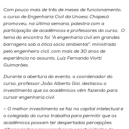
Museu
Com pouco mais de três de meses de funcionamento,
o curso de Engenharia Civil da Unoesc Chapecó
Unoesc
promoveu, na última semana, palestra com a
Store
participação de acadêmicos e professores do curso. O
tema do encontro foi “A engenharia civil em grandes
barragens sob a ótica sócio ambiental”, ministrado
pelo engenheiro civil, com mais de 30 anos de
Selecione
experiência no assunto, Luiz Fernando Viotti
o idioma
Guimarães.
Durante a abertura do evento, o coordenador do
curso, professor João Alberto Gisi, destacou o
A+
investimento que os acadêmicos vêm fazendo para
A-
cursar engenharia civil.
– O melhor investimento se faz no capital intelectual e
o colegiado do curso trabalha para permitir que os
acadêmicos possam ter despertadas percepções