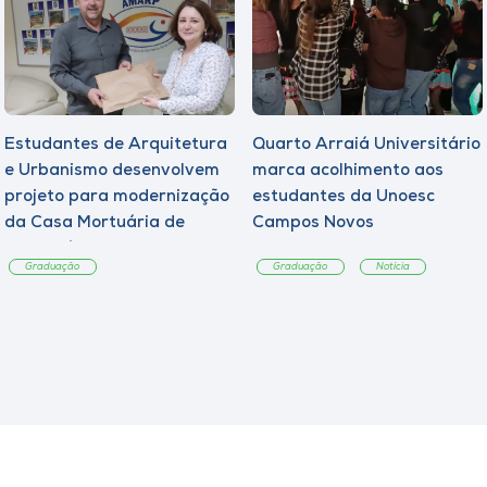
Estudantes de Arquitetura
Quarto Arraiá Universitário
e Urbanismo desenvolvem
marca acolhimento aos
projeto para modernização
estudantes da Unoesc
da Casa Mortuária de
Campos Novos
Tangará
Graduação
Graduação
Notícia