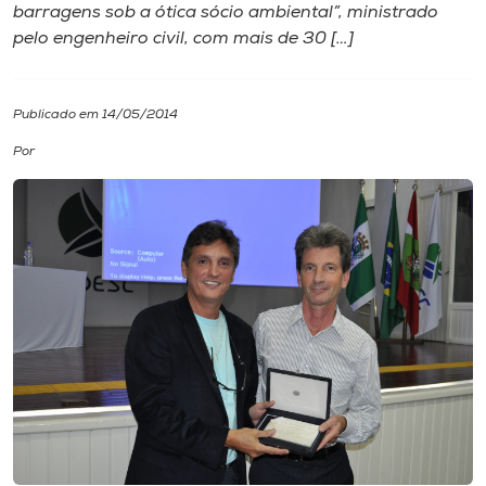
barragens sob a ótica sócio ambiental”, ministrado
pelo engenheiro civil, com mais de 30 […]
I.nova
Diplomados
Publicado em 14/05/2014
Por
Cultura
CPA
Biblioteca
Editora
Rádio