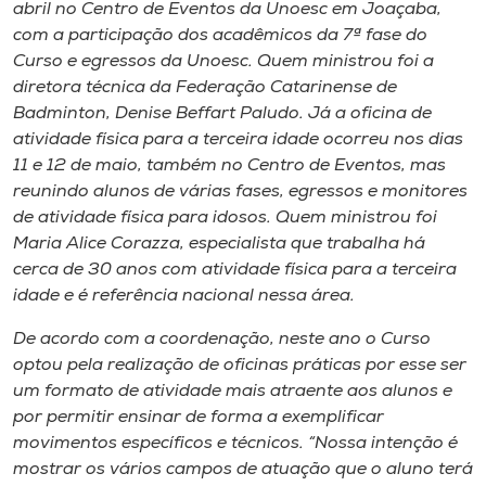
Museu
abril no Centro de Eventos da Unoesc em Joaçaba,
com a participação dos acadêmicos da 7ª fase do
Curso e egressos da Unoesc. Quem ministrou foi a
Unoesc
diretora técnica da Federação Catarinense de
Store
Badminton, Denise Beffart Paludo. Já a oficina de
atividade física para a terceira idade ocorreu nos dias
11 e 12 de maio, também no Centro de Eventos, mas
reunindo alunos de várias fases, egressos e monitores
Selecione
de atividade física para idosos. Quem ministrou foi
o idioma
Maria Alice Corazza, especialista que trabalha há
cerca de 30 anos com atividade física para a terceira
idade e é referência nacional nessa área.
A+
De acordo com a coordenação, neste ano o Curso
A-
optou pela realização de oficinas práticas por esse ser
um formato de atividade mais atraente aos alunos e
por permitir ensinar de forma a exemplificar
movimentos específicos e técnicos. “Nossa intenção é
mostrar os vários campos de atuação que o aluno terá