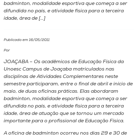
badminton, modalidade esportiva que começa a ser
difundida no país, e atividade física para a terceira
I.nova
idade, área de […]
Diplomados
Publicado em 16/05/2011
Cultura
Por
JOAÇABA – Os acadêmicos de Educação Física da
CPA
Unoesc Campus de Joaçaba matriculados nas
disciplinas de Atividades Complementares neste
semestre participaram, entre o final de abril e início de
Biblioteca
maio, de duas oficinas práticas. Elas abordaram
badminton, modalidade esportiva que começa a ser
Editora
difundida no país, e atividade física para a terceira
idade, área de atuação que se tornou um mercado
importante para o profissional de Educação Física.
Rádio
A oficina de badminton ocorreu nos dias 29 e 30 de