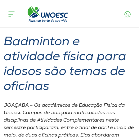
Página
O que
Badminton e atividade física para idosos
inicial
acontece
são temas de oficinas
Cursos
Graduação
Joaçaba
Onde estamos
Badminton e
Pesquisa
atividade física para
idosos são temas de
Atendimento ao Estudante
oficinas
Portal de Ensino
JOAÇABA – Os acadêmicos de Educação Física da
A
Unoesc Campus de Joaçaba matriculados nas
Unoesc
disciplinas de Atividades Complementares neste
semestre participaram, entre o final de abril e início de
Internacionalização
maio, de duas oficinas práticas. Elas abordaram