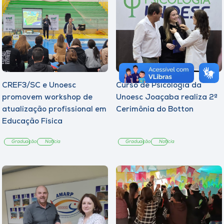
CREF3/SC e Unoesc
Curso de Psicologia da
promovem workshop de
Unoesc Joaçaba realiza 2ª
atualização profissional em
Cerimônia do Botton
Educação Física
Graduação
Notícia
Graduação
Notícia