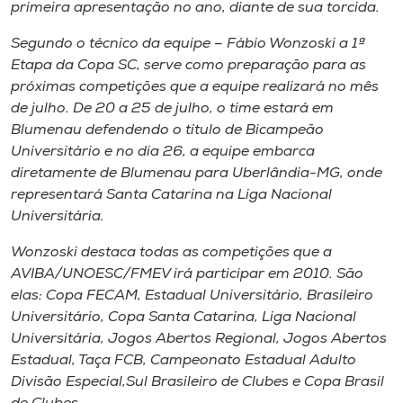
Museu
primeira apresentação no ano, diante de sua torcida.
Segundo o técnico da equipe – Fábio Wonzoski a 1ª
Unoesc
Etapa da Copa SC, serve como preparação para as
Store
próximas competições que a equipe realizará no mês
de julho. De 20 a 25 de julho, o time estará em
Blumenau defendendo o título de Bicampeão
Universitário e no dia 26, a equipe embarca
Selecione
diretamente de Blumenau para Uberlândia-MG, onde
o idioma
representará Santa Catarina na Liga Nacional
Universitária.
Wonzoski destaca todas as competições que a
A+
AVIBA/UNOESC/FMEV irá participar em 2010. São
A-
elas: Copa FECAM, Estadual Universitário, Brasileiro
Universitário, Copa Santa Catarina, Liga Nacional
Universitária, Jogos Abertos Regional, Jogos Abertos
Estadual, Taça FCB, Campeonato Estadual Adulto
Divisão Especial,Sul Brasileiro de Clubes e Copa Brasil