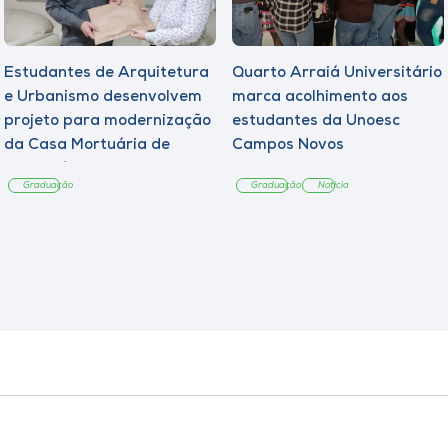
Estudantes de Arquitetura
Quarto Arraiá Universitário
e Urbanismo desenvolvem
marca acolhimento aos
projeto para modernização
estudantes da Unoesc
da Casa Mortuária de
Campos Novos
Tangará
Graduação
Graduação
Notícia