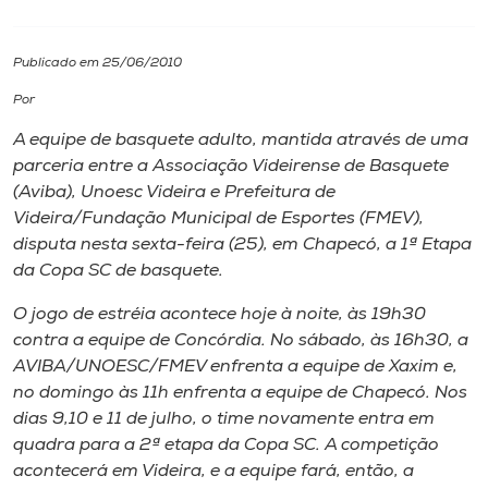
I.nova
Publicado em 25/06/2010
Por
Diplomados
A equipe de basquete adulto, mantida através de uma
parceria entre a Associação Videirense de Basquete
Cultura
(Aviba), Unoesc Videira e Prefeitura de
Videira/Fundação Municipal de Esportes (FMEV),
CPA
disputa nesta sexta-feira (25), em Chapecó, a 1ª Etapa
da Copa SC de basquete.
Biblioteca
O jogo de estréia acontece hoje à noite, às 19h30
contra a equipe de Concórdia. No sábado, às 16h30, a
AVIBA/UNOESC/FMEV enfrenta a equipe de Xaxim e,
Editora
no domingo às 11h enfrenta a equipe de Chapecó. Nos
dias 9,10 e 11 de julho, o time novamente entra em
Rádio
quadra para a 2ª etapa da Copa SC. A competição
acontecerá em Videira, e a equipe fará, então, a