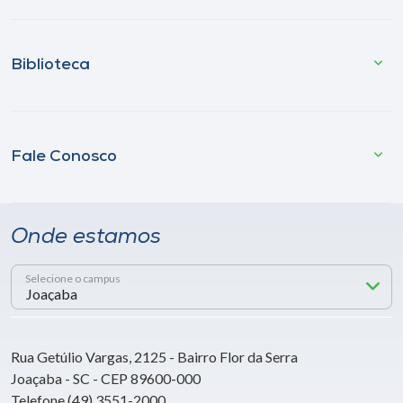
Biblioteca
Fale Conosco
Onde estamos
Selecione o campus
Rua Getúlio Vargas, 2125 - Bairro Flor da Serra
Joaçaba - SC - CEP 89600-000
Telefone (49) 3551-2000