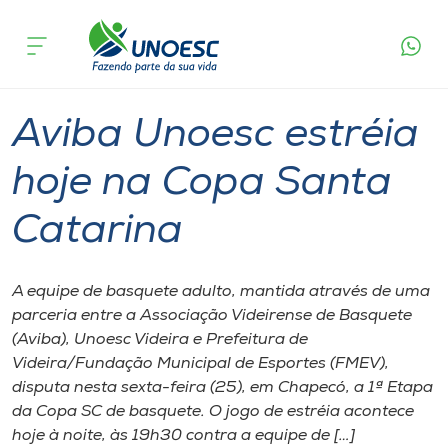
Página
O que
Aviba Unoesc estréia hoje na Copa Santa
inicial
acontece
Catarina
Cursos
Graduação
Videira
Onde estamos
Aviba Unoesc estréia
Pesquisa
hoje na Copa Santa
Catarina
Atendimento ao Estudante
Portal de Ensino
A equipe de basquete adulto, mantida através de uma
parceria entre a Associação Videirense de Basquete
(Aviba), Unoesc Videira e Prefeitura de
A
Videira/Fundação Municipal de Esportes (FMEV),
Unoesc
disputa nesta sexta-feira (25), em Chapecó, a 1ª Etapa
da Copa SC de basquete. O jogo de estréia acontece
Internacionalização
hoje à noite, às 19h30 contra a equipe de […]