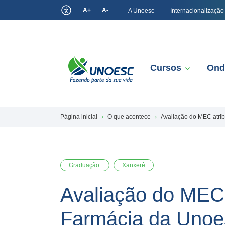
A+
A-
A Unoesc
Internacionalização
Cursos
Ond
Página inicial
O que acontece
Avaliação do MEC atrib
Graduação
Xanxerê
Avaliação do MEC 
Farmácia da Unoe