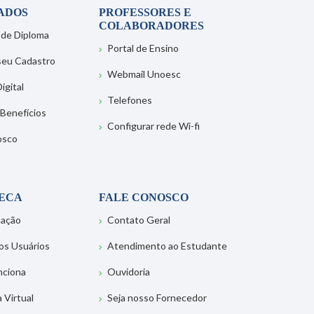
ADOS
PROFESSORES E
COLABORADORES
 de Diploma
Portal de Ensino
 seu Cadastro
Webmail Unoesc
igital
Telefones
 Benefícios
Configurar rede Wi-fi
osco
TECA
FALE CONOSCO
tação
Contato Geral
os Usuários
Atendimento ao Estudante
nciona
Ouvidoria
a Virtual
Seja nosso Fornecedor