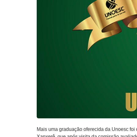
Mais uma graduação oferecida da Unoesc foi d
Xanxerê, que após visita da comissão avaliado