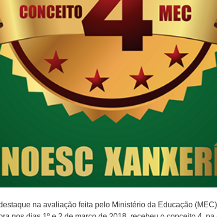
estaque na avaliação feita pelo Ministério da Educação (MEC)
ra nos dias 1º e 2 de março de 2018, recebeu o conceito 4, na 