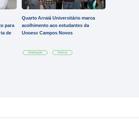
Quarto Arraiá Universitário marca
o para
acolhimento aos estudantes da
ia de
Unoesc Campos Novos
Graduação
Notícia