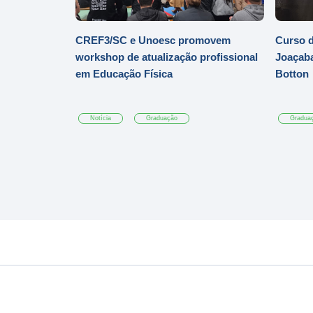
CREF3/SC e Unoesc promovem
Curso d
workshop de atualização profissional
Joaçaba
em Educação Física
Botton
Notícia
Graduação
Gradua