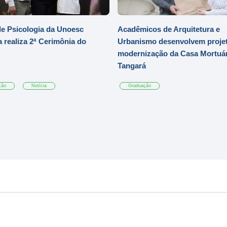
e Psicologia da Unoesc
Acadêmicos de Arquitetura e
 realiza 2ª Cerimônia do
Urbanismo desenvolvem projet
modernização da Casa Mortuár
Tangará
ção
Notícia
Graduação