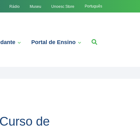
Português
Rádio
Museu
Unoesc Store
udante
Portal de Ensino
 Curso de