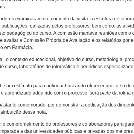
ís.
adores examinaram no momento da visita: a estrutura de laborató
 publicações realizadas pelos professores, bem como, as ativi
projeto pedagógico do curso. A comissão manteve reuniões com o 
e avaliar a Comissão Própria de Avaliação e os relatórios por e
ão em Farmácia.
a: o contexto educacional, objetivo do curso, metodologia, pro
de curso, laboratórios de informática e periódicos especializ
 é um estímulo para continuar buscando oferecer um curso de 
e o aprendizado adquirido com o processo, será parte da rotina 
é bastante comemorado, por demonstrar a dedicação dos dirigen
 atribuição dessa nota.
m o comprometimento do professores e colaboradores para gara
comparada a das universidades públicas e privadas dos maiores