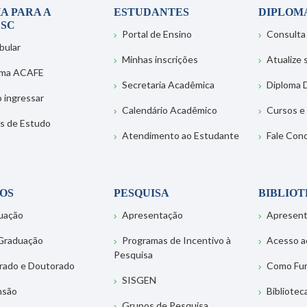
A PARA A
ESTUDANTES
DIPLOM
SC
Portal de Ensino
Consulta
bular
Minhas inscrições
Atualize
ema ACAFE
Secretaria Acadêmica
Diploma D
 ingressar
Calendário Acadêmico
Cursos e
s de Estudo
Atendimento ao Estudante
Fale Con
OS
PESQUISA
BIBLIO
uação
Apresentação
Apresen
Graduação
Programas de Incentivo à
Acesso a
Pesquisa
rado e Doutorado
Como Fu
SISGEN
nsão
Bibliotec
Grupos de Pesquisa