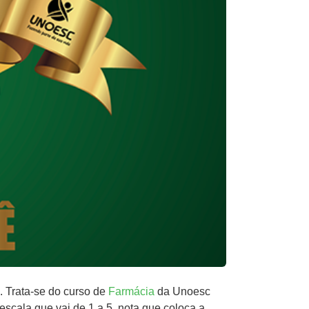
. Trata-se do curso de
Farmácia
da Unoesc
escala que vai de 1 a 5, nota que coloca a