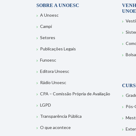
SOBRE A UNOESC
VENH
UNOE
A Unoesc
Vesti
Campi
Sist
Setores
Como
Publicações Legais
Bolsa
Funoesc
Editora Unoesc
Rádio Unoesc
CURS
CPA – Comissão Própria de Avaliação
Grad
LGPD
Pós-
Transparência Pública
Mest
O que acontece
Exte