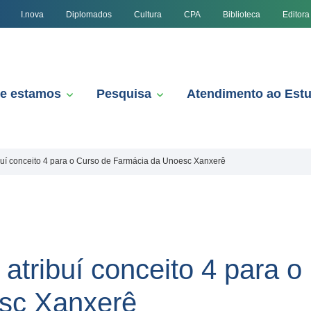
I.nova
Diplomados
Cultura
CPA
Biblioteca
Editora
e estamos
Pesquisa
Atendimento ao Est
uí conceito 4 para o Curso de Farmácia da Unoesc Xanxerê
atribuí conceito 4 para o
sc Xanxerê