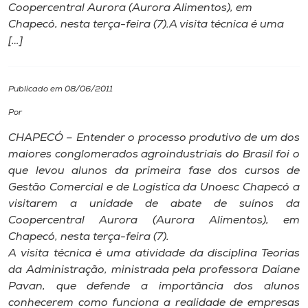
Coopercentral Aurora (Aurora Alimentos), em
Chapecó, nesta terça-feira (7).A visita técnica é uma
I.nova
[…]
Diplomados
Publicado em 08/06/2011
Cultura
Por
CHAPECÓ – Entender o processo produtivo de um dos
CPA
maiores conglomerados agroindustriais do Brasil foi o
que levou alunos da primeira fase dos cursos de
Gestão Comercial e de Logística da Unoesc Chapecó a
Biblioteca
visitarem a unidade de abate de suínos da
Coopercentral Aurora (Aurora Alimentos), em
Editora
Chapecó, nesta terça-feira (7).
A visita técnica é uma atividade da disciplina Teorias
da Administração, ministrada pela professora Daiane
Rádio
Pavan, que defende a importância dos alunos
conhecerem como funciona a realidade de empresas