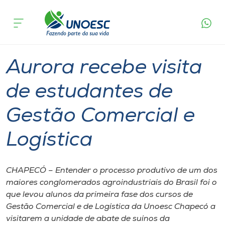
Página
O que
Aurora recebe visita de estudantes de
inicial
acontece
Gestão Comercial e Logística
Cursos
Graduação
Chapecó
Onde estamos
Aurora recebe visita
Pesquisa
de estudantes de
Gestão Comercial e
Atendimento ao Estudante
Logística
Portal de Ensino
CHAPECÓ – Entender o processo produtivo de um dos
A
maiores conglomerados agroindustriais do Brasil foi o
Unoesc
que levou alunos da primeira fase dos cursos de
Gestão Comercial e de Logística da Unoesc Chapecó a
Internacionalização
visitarem a unidade de abate de suínos da