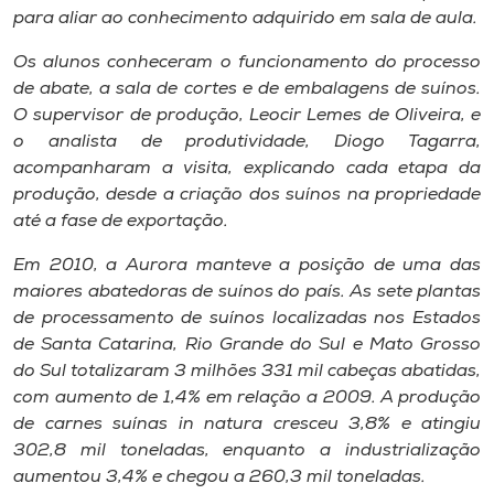
Museu
para aliar ao conhecimento adquirido em sala de aula.
Os alunos conheceram o funcionamento do processo
Unoesc
de abate, a sala de cortes e de embalagens de suínos.
Store
O supervisor de produção, Leocir Lemes de Oliveira, e
o analista de produtividade, Diogo Tagarra,
acompanharam a visita, explicando cada etapa da
produção, desde a criação dos suínos na propriedade
Selecione
até a fase de exportação.
o idioma
Em 2010, a Aurora manteve a posição de uma das
maiores abatedoras de suínos do país. As sete plantas
de processamento de suínos localizadas nos Estados
A+
de Santa Catarina, Rio Grande do Sul e Mato Grosso
A-
do Sul totalizaram 3 milhões 331 mil cabeças abatidas,
com aumento de 1,4% em relação a 2009. A produção
de carnes suínas in natura cresceu 3,8% e atingiu
302,8 mil toneladas, enquanto a industrialização
aumentou 3,4% e chegou a 260,3 mil toneladas.