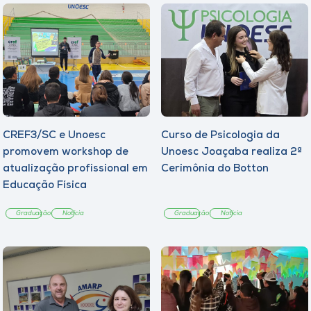
CREF3/SC e Unoesc
Curso de Psicologia da
promovem workshop de
Unoesc Joaçaba realiza 2ª
atualização profissional em
Cerimônia do Botton
Educação Física
Graduação
Notícia
Graduação
Notícia