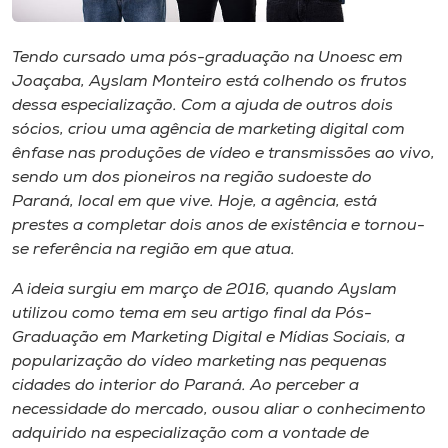
Museu
Tendo cursado uma pós-graduação na Unoesc em
Unoesc
Joaçaba, Ayslam Monteiro está colhendo os frutos
Store
dessa especialização. Com a ajuda de outros dois
sócios, criou uma agência de marketing digital com
ênfase nas produções de vídeo e transmissões ao vivo,
sendo um dos pioneiros na região sudoeste do
Selecione
Paraná, local em que vive. Hoje, a agência, está
o idioma
prestes a completar dois anos de existência e tornou-
se referência na região em que atua.
A ideia surgiu em março de 2016, quando Ayslam
A+
utilizou como tema em seu artigo final da Pós-
A-
Graduação em Marketing Digital e Mídias Sociais, a
popularização do vídeo marketing nas pequenas
cidades do interior do Paraná. Ao perceber a
necessidade do mercado, ousou aliar o conhecimento
adquirido na especialização com a vontade de