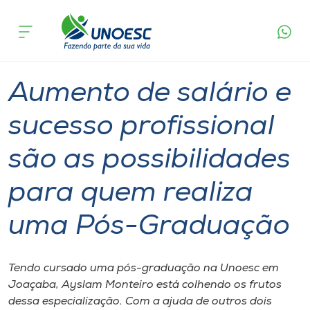
Página
O que
Aumento de salário e sucesso profissional são as
inicial
acontece
possibilidades para quem realiza uma Pós-
Cursos
Graduação
Graduação
Especialização
Joaçaba
Onde estamos
Aumento de salário e
Pesquisa
sucesso profissional
são as possibilidades
Atendimento ao Estudante
para quem realiza
Portal de Ensino
uma Pós-Graduação
A
Unoesc
Tendo cursado uma pós-graduação na Unoesc em
Joaçaba, Ayslam Monteiro está colhendo os frutos
Internacionalização
dessa especialização. Com a ajuda de outros dois