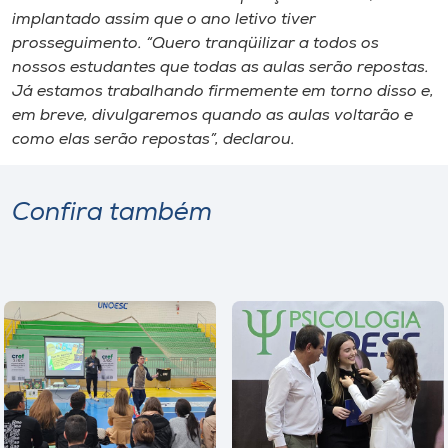
Museu
implantado assim que o ano letivo tiver
prosseguimento. “Quero tranqüilizar a todos os
nossos estudantes que todas as aulas serão repostas.
Unoesc
Já estamos trabalhando firmemente em torno disso e,
Store
em breve, divulgaremos quando as aulas voltarão e
como elas serão repostas”, declarou.
Selecione
o idioma
Confira também
A+
A-