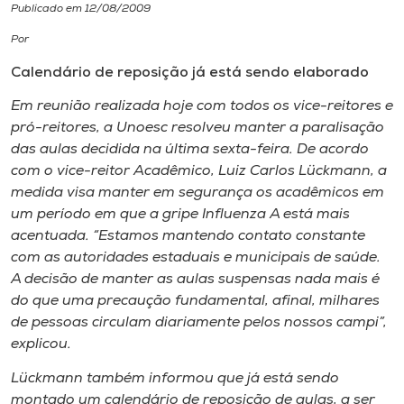
Publicado em 12/08/2009
I.nova
Por
Calendário de reposição já está sendo elaborado
Diplomados
Em reunião realizada hoje com todos os vice-reitores e
pró-reitores, a Unoesc resolveu manter a paralisação
Cultura
das aulas decidida na última sexta-feira. De acordo
com o vice-reitor Acadêmico, Luiz Carlos Lückmann, a
medida visa manter em segurança os acadêmicos em
CPA
um período em que a gripe Influenza A está mais
acentuada. “Estamos mantendo contato constante
Biblioteca
com as autoridades estaduais e municipais de saúde.
A decisão de manter as aulas suspensas nada mais é
do que uma precaução fundamental, afinal, milhares
Editora
de pessoas circulam diariamente pelos nossos campi”,
explicou.
Rádio
Lückmann também informou que já está sendo
montado um calendário de reposição de aulas, a ser