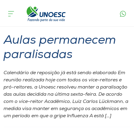
Página inicial
O que acontece
Aulas permanecem paralisadas
Cursos
Graduação
Onde estamos
Aulas permanecem
Pesquisa
paralisadas
Atendimento ao Estudante
Calendário de reposição já está sendo elaborado Em
reunião realizada hoje com todos os vice-reitores e
Portal de Ensino
pró-reitores, a Unoesc resolveu manter a paralisação
das aulas decidida na última sexta-feira. De acordo
com o vice-reitor Acadêmico, Luiz Carlos Lückmann, a
A
medida visa manter em segurança os acadêmicos em
Unoesc
um período em que a gripe Influenza A está […]
Internacionalização