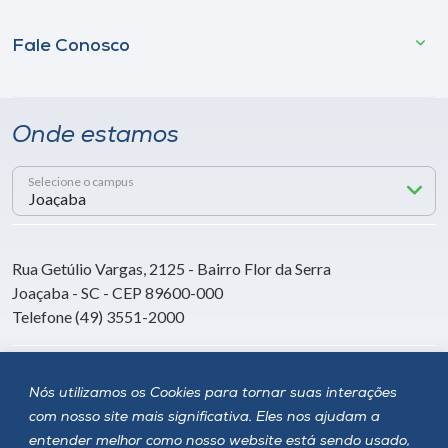
Fale Conosco
Onde estamos
Selecione o campus
Rua Getúlio Vargas, 2125 - Bairro Flor da Serra
Joaçaba - SC - CEP 89600-000
Telefone (49) 3551-2000
Siga a Unoesc
Nós utilizamos os Cookies para tornar suas interações
com nosso site mais significativa. Eles nos ajudam a
entender melhor como nosso website está sendo usado,