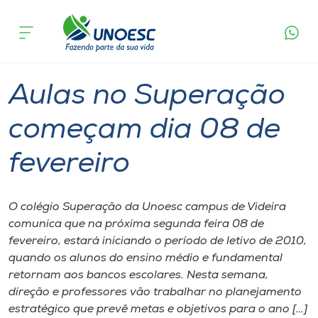
Página
O que
Aulas no Superação começam dia 08 de
inicial
acontece
fevereiro
Cursos
Graduação
Onde estamos
Aulas no Superação
Pesquisa
começam dia 08 de
fevereiro
Atendimento ao Estudante
Portal de Ensino
O colégio Superação da Unoesc campus de Videira
comunica que na próxima segunda feira 08 de
fevereiro, estará iniciando o período de letivo de 2010,
A
quando os alunos do ensino médio e fundamental
Unoesc
retornam aos bancos escolares. Nesta semana,
direção e professores vão trabalhar no planejamento
Internacionalização
estratégico que prevê metas e objetivos para o ano […]