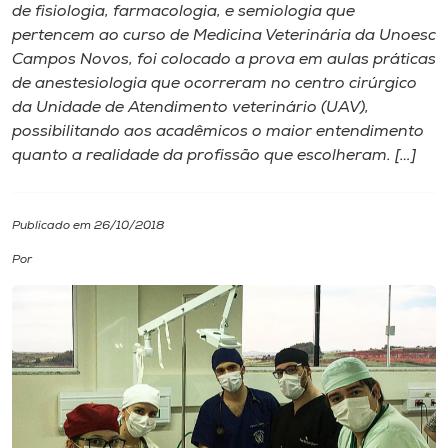
de fisiologia, farmacologia, e semiologia que
pertencem ao curso de Medicina Veterinária da Unoesc
I.nova
Campos Novos, foi colocado a prova em aulas práticas
de anestesiologia que ocorreram no centro cirúrgico
Diplomados
da Unidade de Atendimento veterinário (UAV),
possibilitando aos acadêmicos o maior entendimento
quanto a realidade da profissão que escolheram. […]
Cultura
CPA
Publicado em 26/10/2018
Por
Biblioteca
Editora
Rádio