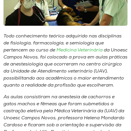
Museu
Unoesc
Store
Todo conhecimento teórico adquirido nas disciplinas
de fisiologia, farmacologia, e semiologia que
pertencem ao curso de
Medicina Veterinária
da Unoesc
Selecione
Campos Novos, foi colocado a prova em aulas práticas
o idioma
de anestesiologia que ocorreram no centro cirúrgico
da Unidade de Atendimento veterinário (UAV),
possibilitando aos acadêmicos o maior entendimento
quanto a realidade da profissão que escolheram.
A+
A-
As aulas consistiram na anestesia de cachorros e
gatos machos e fêmeas que foram submetidos a
castração eletiva pela Médica Veterinária da (UAV) da
Unoesc Campos Novos, professora Helena Mondardo
Cardoso e ficaram sob a orientação e supervisão da