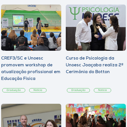
CREF3/SC e Unoesc
Curso de Psicologia da
promovem workshop de
Unoesc Joaçaba realiza 2ª
atualização profissional em
Cerimônia do Botton
Educação Física
Graduação
Notícia
Graduação
Notícia