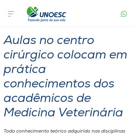
Página
O que
Aulas no centro cirúrgico colocam em prática
inicial
acontece
conhecimentos dos acadêmicos de Medicina
Cursos
Veterinária
Graduação
Aulas
Campos Novos
Onde estamos
Aulas no centro
Pesquisa
cirúrgico colocam em
prática
Atendimento ao Estudante
conhecimentos dos
Portal de Ensino
acadêmicos de
A
Medicina Veterinária
Unoesc
Internacionalização
Todo conhecimento teórico adquirido nas disciplinas