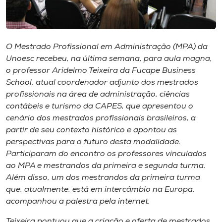
Museu
Unoesc
O Mestrado Profissional em Administração (MPA) da
Store
Unoesc recebeu, na última semana, para aula magna,
o professor Aridelmo Teixeira da Fucape Business
School, atual coordenador adjunto dos mestrados
profissionais na área de administração, ciências
Selecione
o idioma
contábeis e turismo da CAPES, que apresentou o
cenário dos mestrados profissionais brasileiros, a
partir de seu contexto histórico e apontou as
perspectivas para o futuro desta modalidade.
A+
Participaram do encontro os professores vinculados
A-
ao MPA e mestrandos da primeira e segunda turma.
Além disso, um dos mestrandos da primeira turma
que, atualmente, está em intercâmbio na Europa,
acompanhou a palestra pela internet.
Teixeira pontuou que a criação e oferta de mestrados