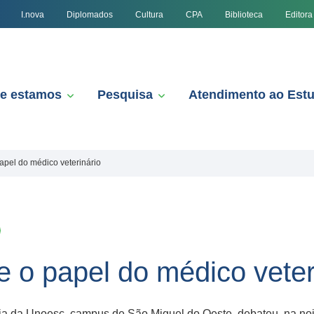
I.nova
Diplomados
Cultura
CPA
Biblioteca
Editora
e estamos
Pesquisa
Atendimento ao Est
pel do médico veterinário
 o papel do médico veter
a da Unoesc, campus de São Miguel do Oeste, debateu, na noite