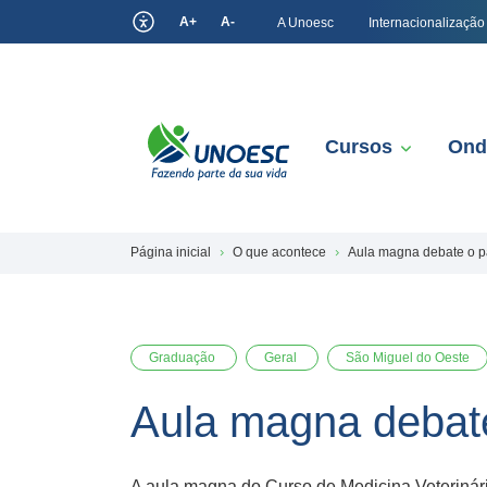
A+
A-
A Unoesc
Internacionalização
Cursos
Ond
Página inicial
O que acontece
Aula magna debate o pa
Graduação
Geral
São Miguel do Oeste
Aula magna debate
A aula magna do Curso de Medicina Veterinári