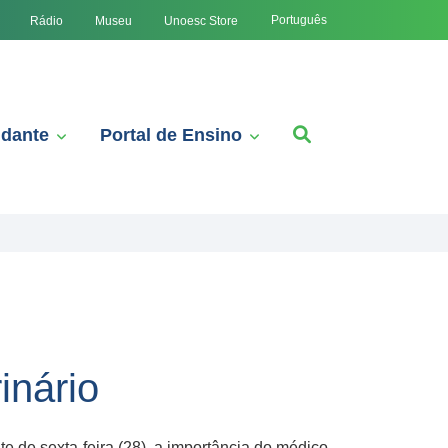
Português
Rádio
Museu
Unoesc Store
udante
Portal de Ensino
inário
 de sexta-feira (28), a importância do médico