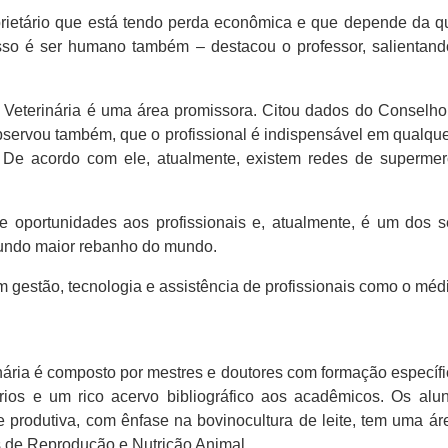
oprietário que está tendo perda econômica e que depende da qua
Isso é ser humano também – destacou o professor, salientan
 Veterinária é uma área promissora. Citou dados do Conselh
ervou também, que o profissional é indispensável em qualquer 
 De acordo com ele, atualmente, existem redes de supermerc
 oportunidades aos profissionais e, atualmente, é um dos 
gundo maior rebanho do mundo.
 gestão, tecnologia e assistência de profissionais como o médic
nária é composto por mestres e doutores com formação específi
órios e um rico acervo bibliográfico aos acadêmicos. Os a
produtiva, com ênfase na bovinocultura de leite, tem uma ár
os de Reprodução e Nutrição Animal.