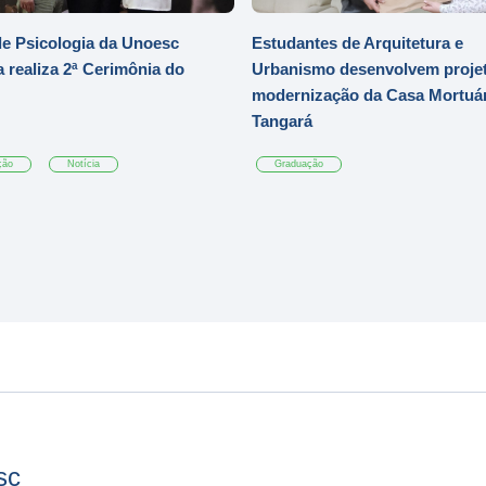
e Psicologia da Unoesc
Estudantes de Arquitetura e
 realiza 2ª Cerimônia do
Urbanismo desenvolvem projet
modernização da Casa Mortuár
Tangará
ção
Notícia
Graduação
sc