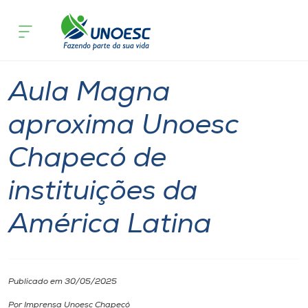
Página inicial
O que acontece
Aula Magna aproxima Unoesc Chapecó 
Cursos
Graduação
Notícia
Chapecó
Onde estamos
Aula Magna
Pesquisa
aproxima Unoesc
Chapecó de
Atendimento ao Estudante
instituições da
Portal de Ensino
América Latina
A
Unoesc
Publicado em 30/05/2025
Internacionalização
Por Imprensa Unoesc Chapecó