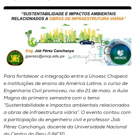
I.nova
Diplomados
Cultura
CPA
Para fortalecer a integração entre a Unoesc Chapecó
e instituições de ensino da América Latina, o curso de
Biblioteca
Engenharia Civil promoveu, no dia 21 de maio, a Aula
Magna do primeiro semestre com o tema
Editora
“Sustentabilidade e impactos ambientais relacionados
a obras de infraestrutura viária”. O evento contou com
a participação do engenheiro civil e professor Job
Rádio
Pérez Canchanya, docente da Universidade Nacional
do Centro do Peru (UNCP).