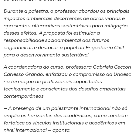
Museu
Durante a palestra, o professor abordou os principais
impactos ambientais decorrentes de obras viárias e
Unoesc
apresentou alternativas sustentáveis para mitigação
Store
desses efeitos. A proposta foi estimular a
responsabilidade socioambiental dos futuros
engenheiros e destacar o papel da Engenharia Civil
para o desenvolvimento sustentável.
Selecione
o idioma
A coordenadora do curso, professora Gabriela Ceccon
Carlesso Grando, enfatizou o compromisso da Unoesc
na formação de profissionais capacitados
tecnicamente e conscientes dos desafios ambientais
A+
contemporâneos.
A-
— A presença de um palestrante internacional não só
amplia os horizontes dos acadêmicos, como também
fortalece os vínculos institucionais e acadêmicos em
nível internacional — aponta.