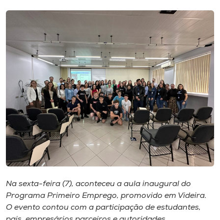
I.nova
Diplomados
Cultura
CPA
Biblioteca
Editora
Na sexta-feira (7), aconteceu a aula inaugural do
Rádio
Programa Primeiro Emprego, promovido em Videira.
O evento contou com a participação de estudantes,
pais, empresários parceiros e autoridades.