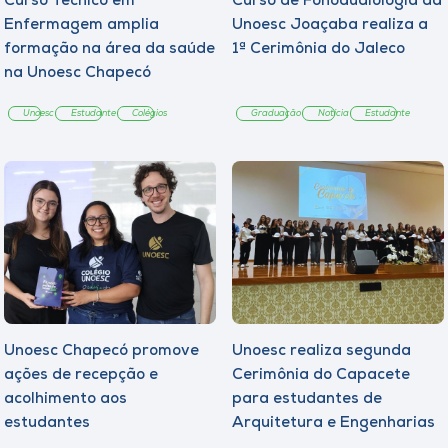
Curso Técnico em
Curso de Fonoaudiologia da
Enfermagem amplia
Unoesc Joaçaba realiza a
formação na área da saúde
1ª Cerimônia do Jaleco
na Unoesc Chapecó
Unoesc
Estudante
Colégios
Graduação
Notícia
Estudante
Unoesc Chapecó promove
Unoesc realiza segunda
ações de recepção e
Cerimônia do Capacete
acolhimento aos
para estudantes de
estudantes
Arquitetura e Engenharias