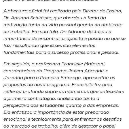
Museu
A abertura oficial foi realizada pelo Diretor de Ensino,
Dr. Adriano Schlosser, que abordou o tema da
Unoesc
motivação tanto na vida pessoal quanto no ambiente
Store
de trabalho. Em sua fala, Dr. Adriano destacou a
importância de encontrar propósito e paixão no que se
faz, ressaltando que esses são elementos
fundamentais para o sucesso profissional e pessoal.
Selecione
o idioma
Em seguida, a professora Francielle Mafesoni,
coordenadora do Programa Jovem Aprendiz e
Jornada para o Primeiro Emprego, apresentou as
propostas do novo programa. Francielle fez uma
A+
reflexão profunda sobre os momentos que antecedem
A-
a primeira contratação, analisando tanto a
perspectiva dos estudantes quanto a das empresas.
Ela enfatizou a importância de estar preparado
emocional e tecnicamente para enfrentar os desafios
do mercado de trabalho, além de destacar o papel