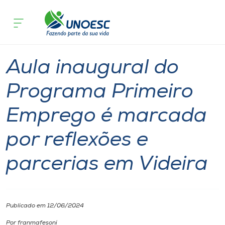
Página inicial
O que acontece
Aula inaugural do Programa Primeiro 
Cursos
Estudante
Comunidade
Videira
Onde estamos
Aula inaugural do
Pesquisa
Programa Primeiro
Emprego é marcada
Atendimento ao Estudante
por reflexões e
Portal de Ensino
parcerias em Videira
A
Unoesc
Publicado em 12/06/2024
Internacionalização
Por franmafesoni