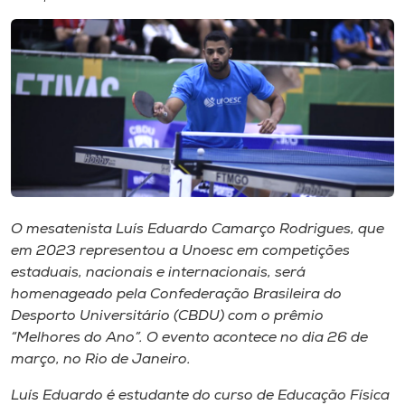
I.nova
Diplomados
Cultura
CPA
O mesatenista Luís Eduardo Camarço Rodrigues, que
em 2023 representou a Unoesc em competições
Biblioteca
estaduais, nacionais e internacionais, será
homenageado pela Confederação Brasileira do
Editora
Desporto Universitário (CBDU) com o prêmio
“Melhores do Ano”. O evento acontece no dia 26 de
março, no Rio de Janeiro.
Rádio
Luís Eduardo é estudante do curso de Educação Física