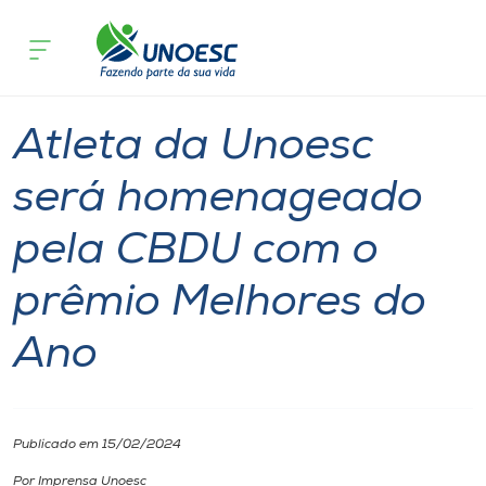
Página inicial
O que acontece
Atleta da Unoesc será homenageado 
Cursos
Graduação
Joaçaba
Onde estamos
Atleta da Unoesc
Pesquisa
será homenageado
pela CBDU com o
Atendimento ao Estudante
prêmio Melhores do
Portal de Ensino
Ano
A
Unoesc
Publicado em 15/02/2024
Internacionalização
Por Imprensa Unoesc