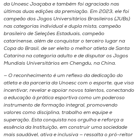
Museu
da Unoesc Joaçaba e também foi agraciado nas
últimas duas edições da premiação. Em 2023, ele foi
campeão dos Jogos Universitários Brasileiros (JUBs)
Unoesc
nas categorias individual e dupla mista, campeão
Store
brasileiro de Seleções Estaduais, campeão
catarinense, além de conquistar o terceiro lugar na
Copa do Brasil, de ser eleito o melhor atleta de Santa
Catarina na categoria adulto e de disputar os Jogos
Selecione
Mundiais Universitários em Chengdu, na China.
o idioma
— O reconhecimento é um reflexo da dedicação do
atleta e da parceria da Unoesc com o esporte, que visa
incentivar, revelar e apoiar novos talentos, conectando
A+
a educação à prática esportiva como um poderoso
A-
instrumento de formação integral, promovendo
valores como disciplina, trabalho em equipe e
superação. Esta conquista nos orgulha e reforça a
essência da Instituição, em construir uma sociedade
mais saudável, ativa e inclusiva — ressalta o pró-reitor