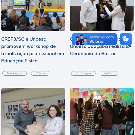
CREF3/SC e Unoesc
Curso de Psicologia da
promovem workshop de
Unoesc Joaçaba realiza 2ª
atualização profissional em
Cerimônia do Botton
Educação Física
Graduação
Notícia
Graduação
Notícia