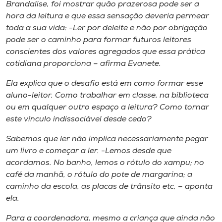
Museu
Brandalise, foi mostrar quão prazerosa pode ser a
hora da leitura e que essa sensação deveria permear
toda a sua vida: -Ler por deleite e não por obrigação
Unoesc
pode ser o caminho para formar futuros leitores
Store
conscientes dos valores agregados que essa prática
cotidiana proporciona – afirma Evanete.
Ela explica que o desafio está em como formar esse
Selecione
aluno-leitor. Como trabalhar em classe, na biblioteca
o idioma
ou em qualquer outro espaço a leitura? Como tornar
este vínculo indissociável desde cedo?
Sabemos que ler não implica necessariamente pegar
A+
um livro e começar a ler. -Lemos desde que
A-
acordamos. No banho, lemos o rótulo do xampu; no
café da manhã, o rótulo do pote de margarina; a
caminho da escola, as placas de trânsito etc, – aponta
ela.
Para a coordenadora, mesmo a criança que ainda não