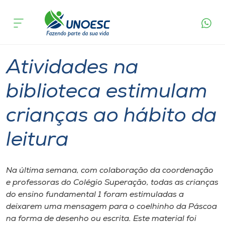
Página
O que
Atividades na biblioteca estimulam crianças
inicial
acontece
ao hábito da leitura
Cursos
Graduação
Videira
Onde estamos
Atividades na
Pesquisa
biblioteca estimulam
crianças ao hábito da
Atendimento ao Estudante
leitura
Portal de Ensino
Na última semana, com colaboração da coordenação
A
e professoras do Colégio Superação, todas as crianças
Unoesc
do ensino fundamental 1 foram estimuladas a
deixarem uma mensagem para o coelhinho da Páscoa
Internacionalização
na forma de desenho ou escrita. Este material foi