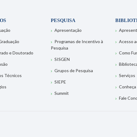
OS
PESQUISA
BIBLIO
uação
Apresentação
Apresen
Graduação
Programas de Incentivo à
Acesso a
Pesquisa
rado e Doutorado
Como Fu
SISGEN
nsão
Bibliotec
Grupos de Pesquisa
os Técnicos
Serviços
SIEPE
gios
Conheça 
Summit
Fale Con