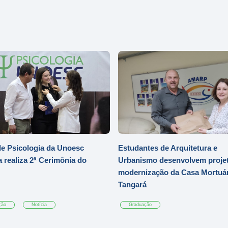
e Psicologia da Unoesc
Estudantes de Arquitetura e
 realiza 2ª Cerimônia do
Urbanismo desenvolvem projet
modernização da Casa Mortuár
Tangará
ção
Notícia
Graduação