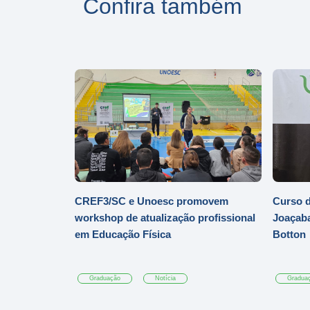
Confira também
CREF3/SC e Unoesc promovem
Curso d
workshop de atualização profissional
Joaçaba
em Educação Física
Botton
Graduação
Notícia
Gradua