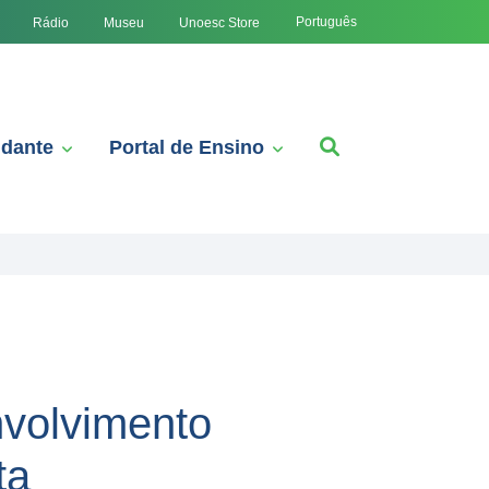
Português
Rádio
Museu
Unoesc Store
udante
Portal de Ensino
volvimento
ta