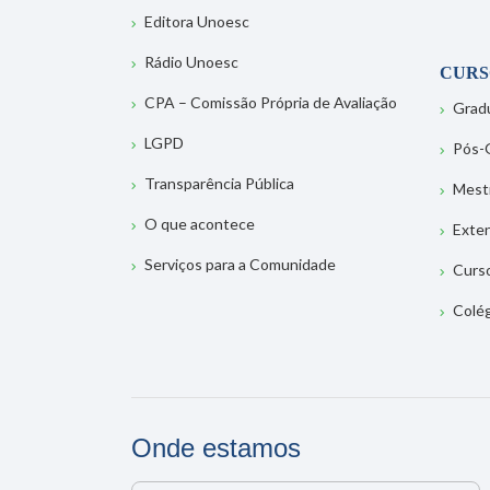
Editora Unoesc
Rádio Unoesc
CURS
CPA – Comissão Própria de Avaliação
Grad
LGPD
Pós-
Transparência Pública
Mest
O que acontece
Exte
Serviços para a Comunidade
Curs
Colé
Onde estamos