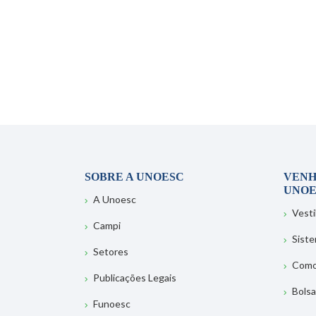
SOBRE A UNOESC
VENH
UNOE
A Unoesc
Vesti
Campi
Sist
Setores
Como
Publicações Legais
Bolsa
Funoesc