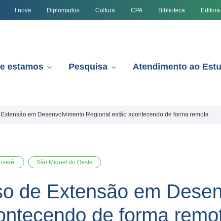
I.nova
Diplomados
Cultura
CPA
Biblioteca
Editora
e estamos
Pesquisa
Atendimento ao Est
e Extensão em Desenvolvimento Regional estão acontecendo de forma remota
nxerê
São Miguel do Oeste
rso de Extensão em Desen
ontecendo de forma remo