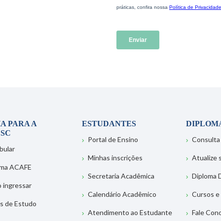
A PARA A
ESTUDANTES
DIPLOM
SC
Portal de Ensino
Consulta
bular
Minhas inscrições
Atualize
ema ACAFE
Secretaria Acadêmica
Diploma D
 ingressar
Calendário Acadêmico
Cursos e
s de Estudo
Atendimento ao Estudante
Fale Con