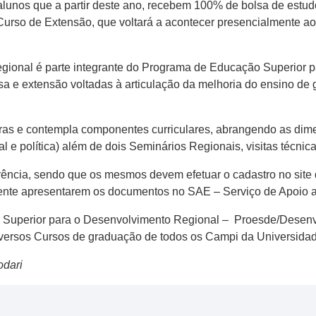
alunos que a partir deste ano, recebem 100% de bolsa de estud
 Curso de Extensão, que voltará a acontecer presencialmente 
ional é parte integrante do Programa de Educação Superior p
sa e extensão voltadas à articulação da melhoria do ensino d
as e contempla componentes curriculares, abrangendo as dim
ial e política) além de dois Seminários Regionais, visitas técni
carência, sendo que os mesmos devem efetuar o cadastro no si
rmente apresentarem os documentos no SAE – Serviço de Apoio 
 Superior para o Desenvolvimento Regional – Proesde/Desenv
versos Cursos de graduação de todos os Campi da Universidad
odari