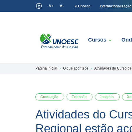
A+
A-
A Unoesc
Internacionalização
Cursos
Ond
Página inicial
O que acontece
Atividades do Curso d
Graduação
Extensão
Joaçaba
Xa
Atividades do Cu
Regional estão ac