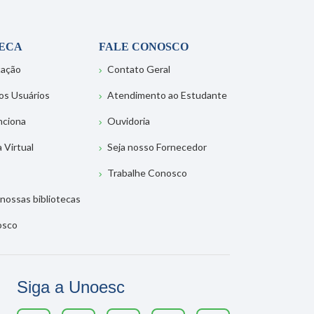
TECA
FALE CONOSCO
tação
Contato Geral
os Usuários
Atendimento ao Estudante
nciona
Ouvidoria
a Virtual
Seja nosso Fornecedor
Trabalhe Conosco
nossas bibliotecas
osco
Siga a Unoesc