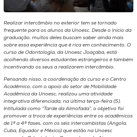
Museu
Unoesc
Realizar intercâmbio no exterior tem se tornado
Store
frequente para os alunos da Unoesc. Desde o início da
graduação, muitos deles buscam saber ainda mais
sobre essa experiência que é rica em conhecimento. O
curso de Odontologia, da Unoesc Joaçaba, está
Selecione
acolhendo diversos estudantes estrangeiros e também
o idioma
incentivando os seus a realizarem intercâmbio.
Pensando nisso, a coordenação do curso e o Centro
Acadêmico, com o apoio do setor de Mobilidade
A+
Acadêmica da Unoesc, realizou uma atividade
A-
integrativa diferenciada, na última terça-feira (5).
Intitulada como “Tarde da Almofada”, o objetivo foi
promover a troca de experiências entre os acadêmicos
de 1ª a 4ª fases, com os seis intercambistas (Angola,
Cuba, Equador e México) que estão na Unoesc