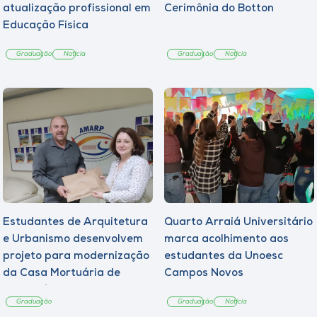
atualização profissional em
Cerimônia do Botton
Educação Física
Graduação
Notícia
Graduação
Notícia
Estudantes de Arquitetura
Quarto Arraiá Universitário
e Urbanismo desenvolvem
marca acolhimento aos
projeto para modernização
estudantes da Unoesc
da Casa Mortuária de
Campos Novos
Tangará
Graduação
Graduação
Notícia