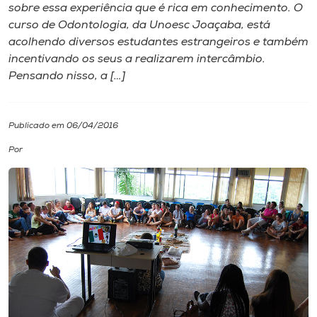
sobre essa experiência que é rica em conhecimento. O
curso de Odontologia, da Unoesc Joaçaba, está
I.nova
acolhendo diversos estudantes estrangeiros e também
incentivando os seus a realizarem intercâmbio.
Diplomados
Pensando nisso, a […]
Cultura
Publicado em 06/04/2016
Por
CPA
Biblioteca
Editora
Rádio