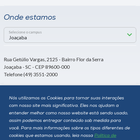
Onde estamos
Selecione o campus
Rua Getúlio Vargas, 2125 - Bairro Flor da Serra
Joaçaba - SC - CEP 89600-000
Telefone (49) 3551-2000
Siga a Unoesc
Nós utilizamos os Cookies para tornar suas interações
com nosso site mais significativa. Eles nos ajudam a
entender melhor como nosso website está sendo usado,
assim podemos entregar conteúdo sob medida para
você. Para mais informações sobre os tipos diferentes de
cookies que estamos usando, leia nossa
Política de