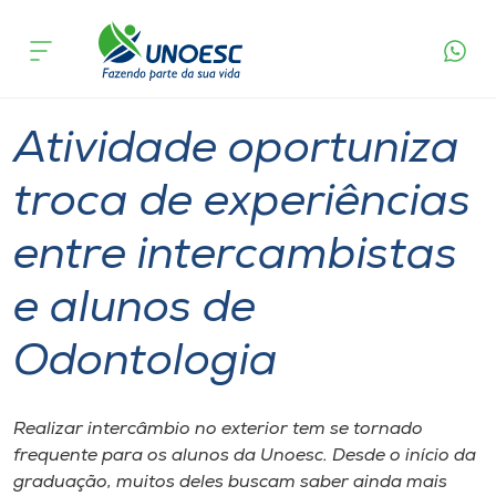
Página
O que
Atividade oportuniza troca de experiências entre
inicial
acontece
intercambistas e alunos de Odontologia
Cursos
Graduação
Joaçaba
Onde estamos
Atividade oportuniza
Pesquisa
troca de experiências
entre intercambistas
Atendimento ao Estudante
e alunos de
Portal de Ensino
Odontologia
A
Unoesc
Realizar intercâmbio no exterior tem se tornado
frequente para os alunos da Unoesc. Desde o início da
Internacionalização
graduação, muitos deles buscam saber ainda mais