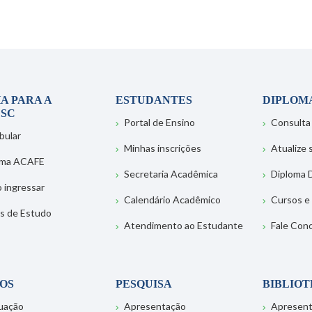
A PARA A
ESTUDANTES
DIPLOM
SC
Portal de Ensino
Consulta
bular
Minhas inscrições
Atualize
ema ACAFE
Secretaria Acadêmica
Diploma D
 ingressar
Calendário Acadêmico
Cursos e
s de Estudo
Atendimento ao Estudante
Fale Con
OS
PESQUISA
BIBLIO
uação
Apresentação
Apresen