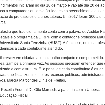
dimentos iniciaram no dia 16 de março e vão até dia 20 de abri
so a computador, ou tem dificuldades no preenchimento das in
ntação de professores e alunos tutores. Em 2017 foram 300 aten
rca.
palestra que tradicionalmente conta com a palavra do Auditor 
 legais e o programa da DIRPF com o contador e professor Maur
niversitário Santa Terezinha (HUST). Além disso, outros profes
êmicos a cada contribuinte atendido.
 crescer em cidadania, um trabalho conjunto e comprometido. 
ealizam pela primeira vez. As pessoas precisam entender que co
da e com estrutura. E, o papel de cada contribuinte é atuar j
 para que fiscalizem melhor os recursos públicos, administrado
, Marcia Marcondes Diniz de Freitas.
 Receita Federal Dr. Otto Maresch, a parceria com a Unoesc te
Educação Fiscal.
odos os segmentos, mas, com o apoio da sociedade civil o imp