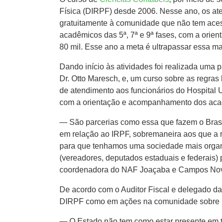
Física (DIRPF) desde 2006. Nesse ano, os aten
gratuitamente à comunidade que não tem aces
acadêmicos das 5ª, 7ª e 9ª fases, com a orie
80 mil. Esse ano a meta é ultrapassar essa ma
Dando início às atividades foi realizada uma 
Dr. Otto Maresch, e, um curso sobre as regras
de atendimento aos funcionários do Hospital U
com a orientação e acompanhamento dos acad
— São parcerias como essa que fazem o Brasil
em relação ao IRPF, sobremaneira aos que a r
para que tenhamos uma sociedade mais organiza
(vereadores, deputados estaduais e federais)
coordenadora do NAF Joaçaba e Campos Novos
De acordo com o Auditor Fiscal e delegado da
DIRPF como em ações na comunidade sobre 
— O Estado não tem como estar presente em t