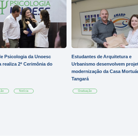
e Psicologia da Unoesc
Estudantes de Arquitetura e
 realiza 2ª Cerimônia do
Urbanismo desenvolvem projet
modernização da Casa Mortuár
Tangará
ção
Notícia
Graduação