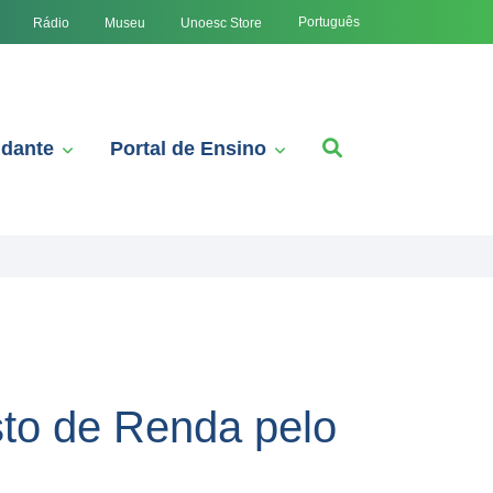
Português
Rádio
Museu
Unoesc Store
udante
Portal de Ensino
to de Renda pelo