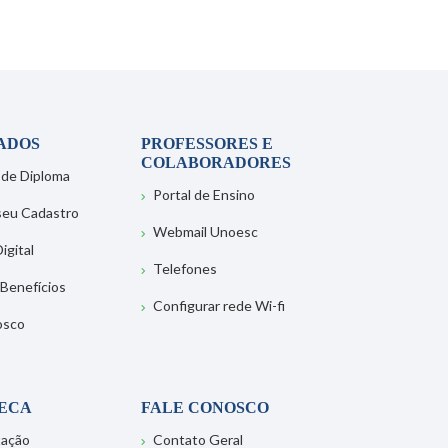
ADOS
PROFESSORES E
COLABORADORES
 de Diploma
Portal de Ensino
 seu Cadastro
Webmail Unoesc
igital
Telefones
 Benefícios
Configurar rede Wi-fi
osco
TECA
FALE CONOSCO
tação
Contato Geral