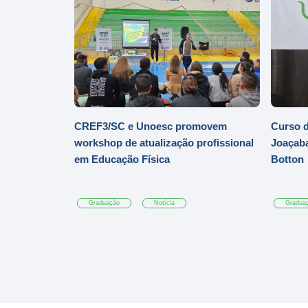
CREF3/SC e Unoesc promovem
Curso d
workshop de atualização profissional
Joaçaba
em Educação Física
Botton
Graduação
Notícia
Gradua