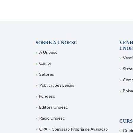
SOBRE A UNOESC
VENH
UNOE
A Unoesc
Vesti
Campi
Sist
Setores
Como
Publicações Legais
Bolsa
Funoesc
Editora Unoesc
Rádio Unoesc
CURS
CPA – Comissão Própria de Avaliação
Grad