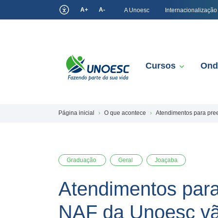
A+
A-
A Unoesc
Internacionalização
Cursos
Ond
Página inicial
O que acontece
Atendimentos para pre
Graduação
Geral
Joaçaba
Atendimentos par
NAF da Unoesc vão