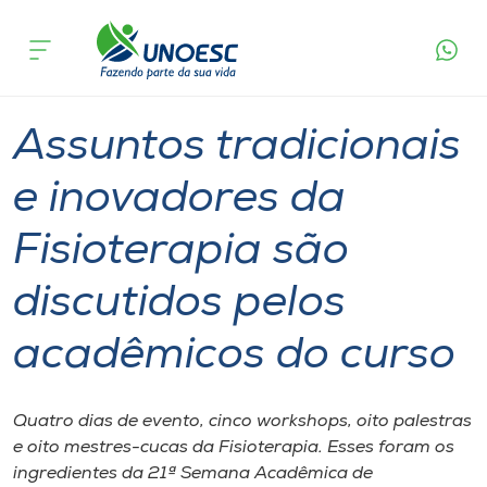
Página
O que
Assuntos tradicionais e inovadores da
inicial
acontece
Fisioterapia são discutidos pelos acadêmicos do
Cursos
curso
Graduação
Notícia de evento
Joaçaba
Onde estamos
Assuntos tradicionais
Pesquisa
e inovadores da
Fisioterapia são
Atendimento ao Estudante
discutidos pelos
Portal de Ensino
acadêmicos do curso
A
Unoesc
Quatro dias de evento, cinco workshops, oito palestras
e oito mestres-cucas da Fisioterapia. Esses foram os
Internacionalização
ingredientes da 21ª Semana Acadêmica de