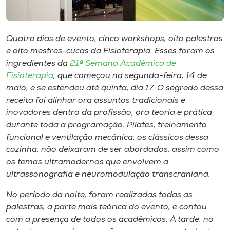
Museu
Unoesc
Quatro dias de evento, cinco workshops, oito palestras
Store
e oito mestres-cucas da Fisioterapia. Esses foram os
ingredientes da
21ª Semana Acadêmica de
Fisioterapia
, que começou na segunda-feira, 14 de
maio, e se estendeu até quinta, dia 17. O segredo dessa
Selecione
receita foi alinhar ora assuntos tradicionais e
o idioma
inovadores dentro da profissão, ora teoria e prática
durante toda a programação. Pilates, treinamento
funcional e ventilação mecânica, os clássicos dessa
cozinha, não deixaram de ser abordados, assim como
A+
os temas ultramodernos que envolvem a
A-
ultrassonografia e neuromodulação transcraniana.
No período da noite, foram realizadas todas as
palestras, a parte mais teórica do evento, e contou
com a presença de todos os acadêmicos. À tarde, no