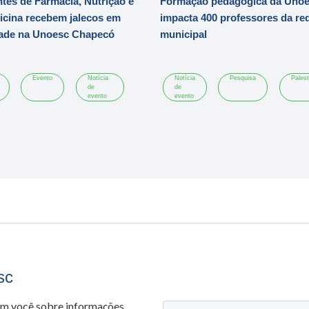
tes de Farmácia, Nutrição e
Formação pedagógica da Uno
cina recebem jalecos em
impacta 400 professores da re
dade na Unoesc Chapecó
municipal
Evento
Notícia
Notícia
Pesquisa
Palest
de
de
evento
evento
sc
om você sobre informações