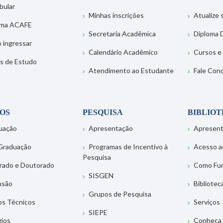
bular
Minhas inscrições
Atualize
ema ACAFE
Secretaria Acadêmica
Diploma D
 ingressar
Calendário Acadêmico
Cursos e
s de Estudo
Atendimento ao Estudante
Fale Con
OS
PESQUISA
BIBLIO
uação
Apresentação
Apresen
Graduação
Programas de Incentivo à
Acesso a
Pesquisa
rado e Doutorado
Como Fu
SISGEN
nsão
Bibliotec
Grupos de Pesquisa
os Técnicos
Serviços
SIEPE
gios
Conheça 