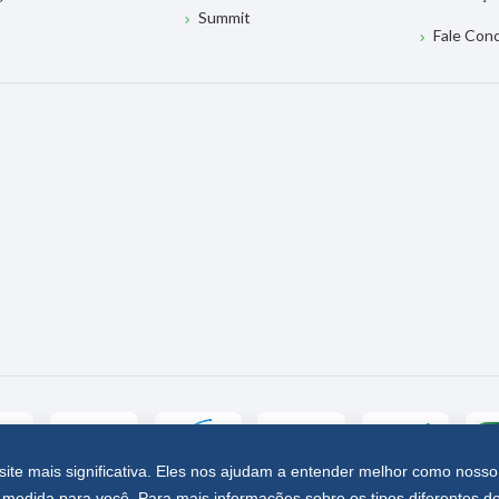
Summit
Fale Con
site mais significativa. Eles nos ajudam a entender melhor como nosso
medida para você. Para mais informações sobre os tipos diferentes d