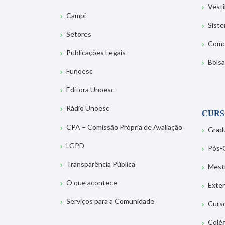
Vesti
Campi
Sist
Setores
Como
Publicações Legais
Bolsa
Funoesc
Editora Unoesc
Rádio Unoesc
CURS
CPA – Comissão Própria de Avaliação
Grad
LGPD
Pós-
Transparência Pública
Mest
O que acontece
Exte
Serviços para a Comunidade
Curs
Colé