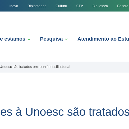
I.nova
Diplomados
Cultura
CPA
Biblioteca
Editora
e estamos
Pesquisa
Atendimento ao Est
Unoesc são tratados em reunião Institucional
tes à Unoesc são tratado