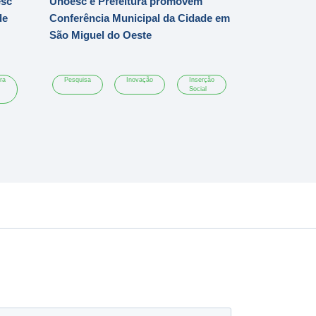
esc
Unoesc e Prefeitura promovem
de
Conferência Municipal da Cidade em
São Miguel do Oeste
ra
Pesquisa
Inovação
Inserção
Social