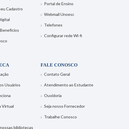
Portal de Ensino
 seu Cadastro
Webmail Unoesc
igital
Telefones
 Benefícios
Configurar rede Wi-fi
osco
TECA
FALE CONOSCO
tação
Contato Geral
os Usuários
Atendimento ao Estudante
nciona
Ouvidoria
a Virtual
Seja nosso Fornecedor
Trabalhe Conosco
nossas bibliotecas