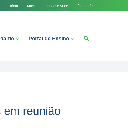
Português
Rádio
Museu
Unoesc Store
udante
Portal de Ensino
s em reunião