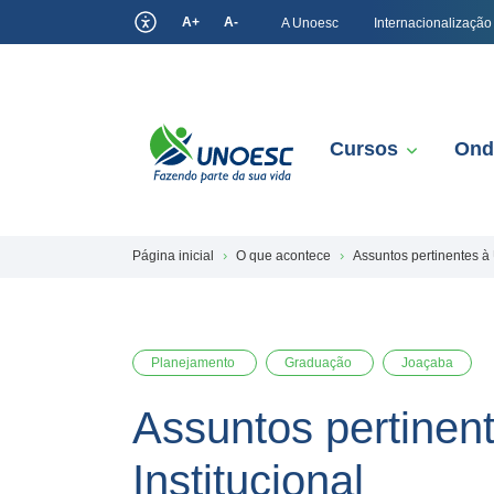
A+
A-
A Unoesc
Internacionalização
Cursos
Ond
Página inicial
O que acontece
Assuntos pertinentes à 
Planejamento
Graduação
Joaçaba
Assuntos pertinen
Institucional