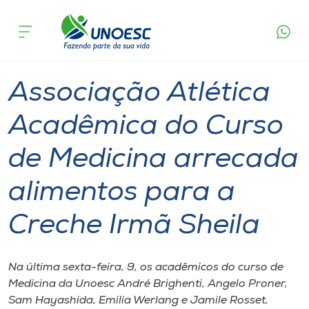
Página
O que
Associação Atlética Acadêmica do Curso de
inicial
acontece
Medicina arrecada alimentos para a Creche Irmã
Cursos
Sheila
Graduação
Inserção Social
Joaçaba
Onde estamos
Associação Atlética
Pesquisa
Acadêmica do Curso
de Medicina arrecada
Atendimento ao Estudante
alimentos para a
Portal de Ensino
Creche Irmã Sheila
A
Unoesc
Na última sexta-feira, 9, os acadêmicos do curso de
Medicina da Unoesc André Brighenti, Angelo Proner,
Internacionalização
Sam Hayashida, Emilia Werlang e Jamile Rosset,