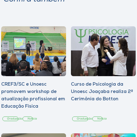
CREF3/SC e Unoesc
Curso de Psicologia da
promovem workshop de
Unoesc Joaçaba realiza 2ª
atualização profissional em
Cerimônia do Botton
Educação Física
Graduação
Notícia
Graduação
Notícia