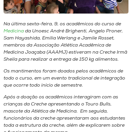
Museu
Unoesc
Na última sexta-feira, 9, os acadêmicos do curso de
Store
Medicina
da Unoesc André Brighenti, Angelo Proner,
Sam Hayashida, Emilia Werlang e Jamile Rosset,
membros da Associação Atlética Acadêmica de
Medicina Joaçaba (AAAMJ) estiveram na Creche Irmã
Selecione
Sheila para realizar a entrega de 150 kg alimentos.
o idioma
Os mantimentos foram doados pelos acadêmicos de
todo o curso, em um evento tradicional de integração
que ocorre todo início de semestre.
A+
A-
Após a doação os acadêmicos interagiram com as
crianças da Creche apresentando o Touro Bulls,
mascote da Atlética de Medicina. Em seguida,
funcionários da creche apresentaram aos estudantes
toda a estrutura da creche, além de explicarem sobre