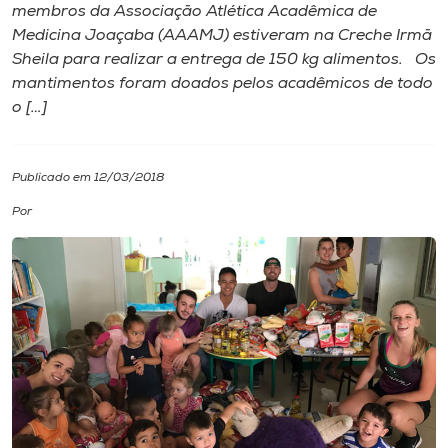
membros da Associação Atlética Acadêmica de
Medicina Joaçaba (AAAMJ) estiveram na Creche Irmã
I.nova
Sheila para realizar a entrega de 150 kg alimentos. Os
mantimentos foram doados pelos acadêmicos de todo
Diplomados
o […]
Cultura
Publicado em 12/03/2018
Por
CPA
Biblioteca
Editora
Rádio