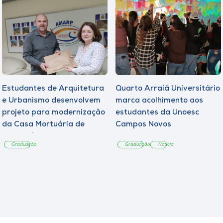
Estudantes de Arquitetura
Quarto Arraiá Universitário
e Urbanismo desenvolvem
marca acolhimento aos
projeto para modernização
estudantes da Unoesc
da Casa Mortuária de
Campos Novos
Tangará
Graduação
Graduação
Notícia