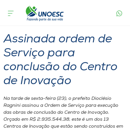
Página
O que
Assinada ordem de Serviço para conclusão
inicial
acontece
do Centro de Inovação
Cursos
Graduação
Geral
Joaçaba
Onde estamos
Assinada ordem de
Pesquisa
Serviço para
conclusão do Centro
Atendimento ao Estudante
de Inovação
Portal de Ensino
Na tarde de sexta-feira (23), o prefeito Dioclésio
A
Ragnini assinou a Ordem de Serviço para execução
Unoesc
das obras de conclusão do Centro de Inovação.
Orçado em R$ 2.935.544,38, este é um dos 13
Internacionalização
Centros de Inovação que estão sendo construídos em