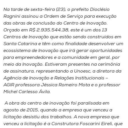
Museu
Na tarde de sexta-feira (23), o prefeito Dioclésio
Ragnini assinou a Ordem de Serviço para execução
Unoesc
das obras de conclusão do Centro de Inovação.
Store
Orçado em R$ 2.935.544,38, este é um dos 13
Centros de Inovação que estão sendo construídos em
Santa Catarina e têm como finalidade desenvolver um
ecossistema de Inovação que irá gerar oportunidades
Selecione
para empreendedores e a comunidade em geral, por
o idioma
meio da Inovação. Estiveram presentes na cerimônia
de assinatura, representando a Unoesc, a diretora da
Agência de Inovação e Relações Institucionais –
A+
AGIR professora Jéssica Romeiro Mota e o professor
A-
Michel Carlesso Ávila.
A obra do centro de inovação foi paralisada em
agosto de 2015, quando a empresa que venceu a
licitação desistiu dos trabalhos. A nova empresa que
venceu a licitação é a Construtora Foscarini Eireli, que