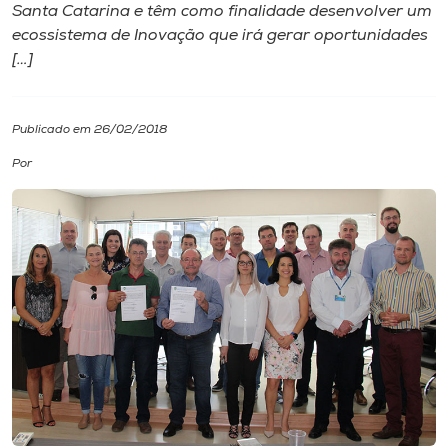
Santa Catarina e têm como finalidade desenvolver um
ecossistema de Inovação que irá gerar oportunidades
I.nova
[…]
Diplomados
Publicado em 26/02/2018
Cultura
Por
CPA
Biblioteca
Editora
Rádio