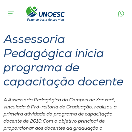
Página
O que
Assessoria Pedagógica inicia programa de
inicial
acontece
capacitação docente
Cursos
Graduação
Xanxerê
Onde estamos
Assessoria
Pesquisa
Pedagógica inicia
programa de
Atendimento ao Estudante
capacitação docente
Portal de Ensino
A Assessoria Pedagógica do Campus de Xanxerê,
A
vinculada à Pró-reitoria de Graduação, realizou a
Unoesc
primeira atividade do programa de capacitação
docente de 2010.Com o objetivo principal de
Internacionalização
proporcionar aos docentes da graduação o