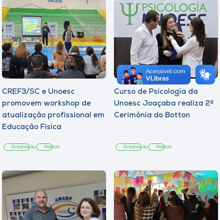
CREF3/SC e Unoesc
Curso de Psicologia da
promovem workshop de
Unoesc Joaçaba realiza 2ª
atualização profissional em
Cerimônia do Botton
Educação Física
Graduação
Notícia
Graduação
Notícia