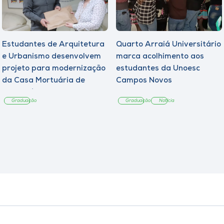
Estudantes de Arquitetura
Quarto Arraiá Universitário
e Urbanismo desenvolvem
marca acolhimento aos
projeto para modernização
estudantes da Unoesc
da Casa Mortuária de
Campos Novos
Tangará
Graduação
Graduação
Notícia