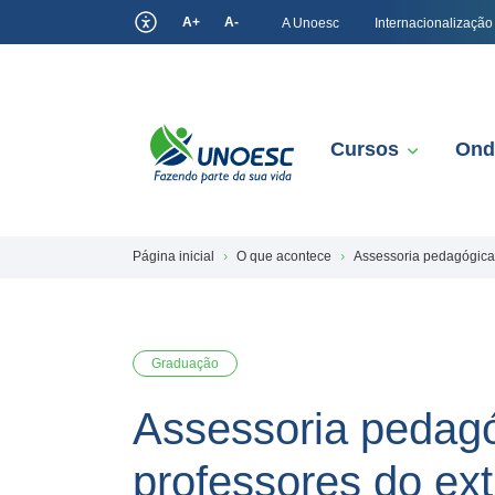
A+
A-
A Unoesc
Internacionalização
Cursos
Ond
Página inicial
O que acontece
Assessoria pedagógica 
Graduação
Assessoria pedagó
professores do ex