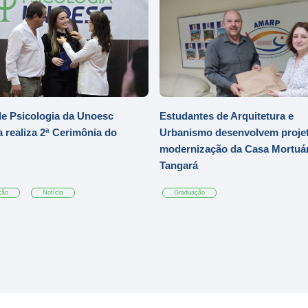
e Psicologia da Unoesc
Estudantes de Arquitetura e
 realiza 2ª Cerimônia do
Urbanismo desenvolvem projet
modernização da Casa Mortuár
Tangará
ção
Notícia
Graduação