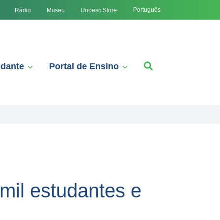
Português
Rádio
Museu
Unoesc Store
udante
Portal de Ensino
mil estudantes e