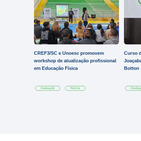
CREF3/SC e Unoesc promovem
Curso d
workshop de atualização profissional
Joaçaba
em Educação Física
Botton
Graduação
Notícia
Gradua