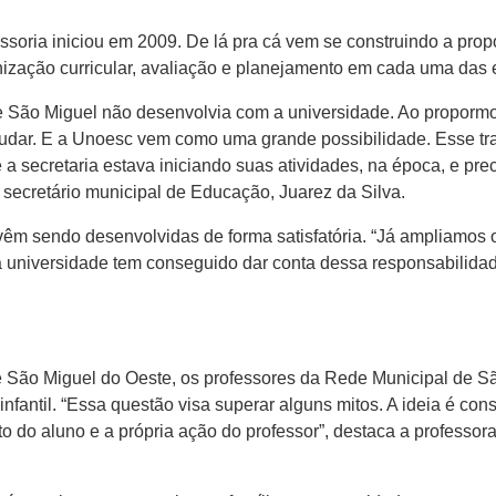
soria iniciou em 2009. De lá pra cá vem se construindo a pro
ização curricular, avaliação e planejamento em cada uma das 
e São Miguel não desenvolvia com a universidade. Ao proporm
udar. E a Unoesc vem como uma grande possibilidade. Esse tr
a secretaria estava iniciando suas atividades, na época, e pre
secretário municipal de Educação, Juarez da Silva.
s vêm sendo desenvolvidas de forma satisfatória. “Já ampliamos
a universidade tem conseguido dar conta dessa responsabilidad
e São Miguel do Oeste, os professores da Rede Municipal de S
nfantil. “Essa questão visa superar alguns mitos. A ideia é con
 do aluno e a própria ação do professor”, destaca a professo