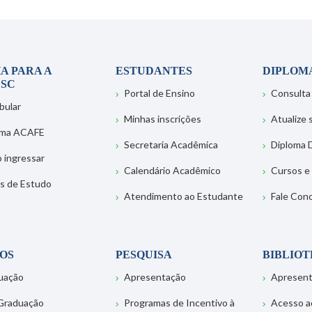
A PARA A
ESTUDANTES
DIPLOM
SC
Portal de Ensino
Consulta
bular
Minhas inscrições
Atualize
ema ACAFE
Secretaria Acadêmica
Diploma D
 ingressar
Calendário Acadêmico
Cursos e
s de Estudo
Atendimento ao Estudante
Fale Con
OS
PESQUISA
BIBLIO
uação
Apresentação
Apresen
Graduação
Programas de Incentivo à
Acesso a