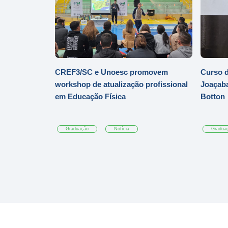
CREF3/SC e Unoesc promovem
Curso d
workshop de atualização profissional
Joaçaba
em Educação Física
Botton
Graduação
Notícia
Gradua