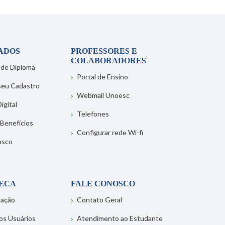
ADOS
PROFESSORES E
COLABORADORES
 de Diploma
Portal de Ensino
 seu Cadastro
Webmail Unoesc
igital
Telefones
 Benefícios
Configurar rede Wi-fi
osco
TECA
FALE CONOSCO
tação
Contato Geral
os Usuários
Atendimento ao Estudante