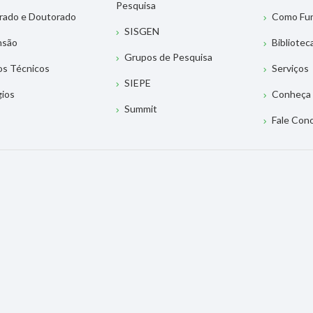
Pesquisa
rado e Doutorado
Como Fu
SISGEN
nsão
Bibliotec
Grupos de Pesquisa
os Técnicos
Serviços
SIEPE
gios
Conheça 
Summit
Fale Con