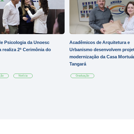
e Psicologia da Unoesc
Acadêmicos de Arquitetura e
 realiza 2ª Cerimônia do
Urbanismo desenvolvem projet
modernização da Casa Mortuár
Tangará
ção
Notícia
Graduação