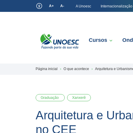
A+
A-
A Unoesc
Internacionalização
Cursos
Ond
Página inicial
O que acontece
Arquitetura e Urbanis
Graduação
Xanxerê
Arquitetura e Urb
no CEE