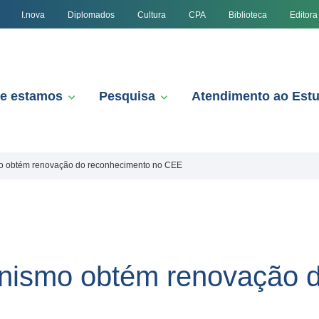
I.nova
Diplomados
Cultura
CPA
Biblioteca
Editora
e estamos
Pesquisa
Atendimento ao Est
mo obtém renovação do reconhecimento no CEE
anismo obtém renovação 