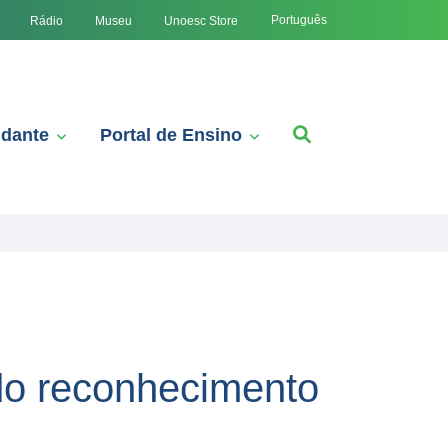
Português
Rádio
Museu
Unoesc Store
udante
Portal de Ensino
do reconhecimento