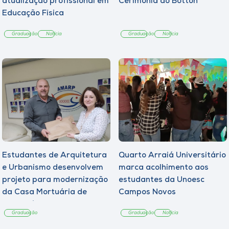
atualização profissional em
Cerimônia do Botton
Educação Física
Graduação
Notícia
Graduação
Notícia
Estudantes de Arquitetura
Quarto Arraiá Universitário
e Urbanismo desenvolvem
marca acolhimento aos
projeto para modernização
estudantes da Unoesc
da Casa Mortuária de
Campos Novos
Tangará
Graduação
Graduação
Notícia