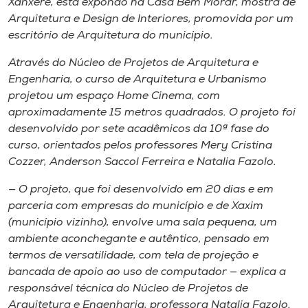
Xanxerê, está expondo na Casa Bem Morar, mostra de
Museu
Arquitetura e Design de Interiores, promovida por um
escritório de Arquitetura do município.
Unoesc
Através do Núcleo de Projetos de Arquitetura e
Store
Engenharia, o curso de Arquitetura e Urbanismo
projetou um espaço
Home Cinema
, com
aproximadamente 15 metros quadrados. O projeto foi
desenvolvido por sete acadêmicos da 10ª fase do
Selecione
o idioma
curso, orientados pelos professores Mery Cristina
Cozzer, Anderson Saccol Ferreira e Natalia Fazolo.
— O projeto, que foi desenvolvido em 20 dias e em
A+
parceria com empresas do município e de Xaxim
A-
(município vizinho), envolve uma sala pequena, um
ambiente aconchegante e autêntico, pensado em
termos de versatilidade, com tela de projeção e
bancada de apoio ao uso de computador — explica a
responsável técnica do Núcleo de Projetos de
Arquitetura e Engenharia, professora Natalia Fazolo.