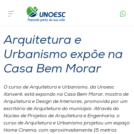
Página
O que
Arquitetura e Urbanismo expõe na Casa
inicial
acontece
Bem Morar
Cursos
Graduação
Cultura
Xanxerê
Onde estamos
Arquitetura e
Pesquisa
Urbanismo expõe na
Casa Bem Morar
Atendimento ao Estudante
Portal de Ensino
O curso de Arquitetura e Urbanismo, da Unoesc
Xanxerê, está expondo na Casa Bem Morar, mostra de
Arquitetura e Design de Interiores, promovida por um
A
escritório de Arquitetura do município. Através do
Unoesc
Núcleo de Projetos de Arquitetura e Engenharia, o
curso de Arquitetura e Urbanismo projetou um espaço
Internacionalização
Home Cinema, com aproximadamente 15 metros