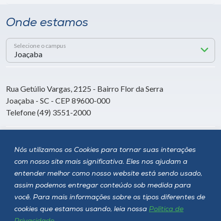
Onde estamos
Selecione o campus
Rua Getúlio Vargas, 2125 - Bairro Flor da Serra
Joaçaba - SC - CEP 89600-000
Telefone (49) 3551-2000
Siga a Unoesc
Nós utilizamos os Cookies para tornar suas interações
com nosso site mais significativa. Eles nos ajudam a
entender melhor como nosso website está sendo usado,
assim podemos entregar conteúdo sob medida para
você. Para mais informações sobre os tipos diferentes de
cookies que estamos usando, leia nossa
Política de