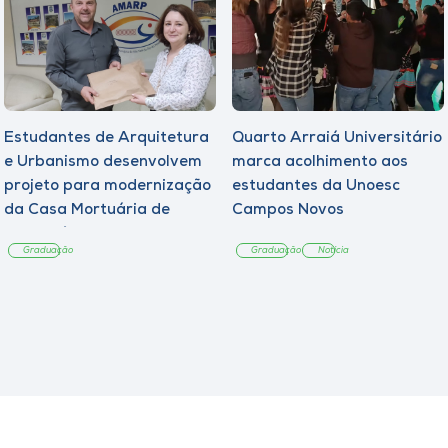
Estudantes de Arquitetura
Quarto Arraiá Universitário
e Urbanismo desenvolvem
marca acolhimento aos
projeto para modernização
estudantes da Unoesc
da Casa Mortuária de
Campos Novos
Tangará
Graduação
Graduação
Notícia