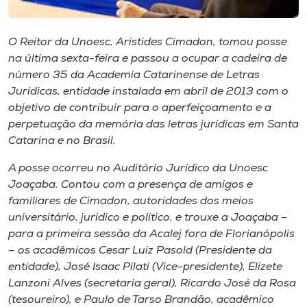
Museu
O Reitor da Unoesc, Aristides Cimadon, tomou posse
Unoesc
na última sexta-feira e passou a ocupar a cadeira de
Store
número 35 da Academia Catarinense de Letras
Jurídicas, entidade instalada em abril de 2013 com o
objetivo de contribuir para o aperfeiçoamento e a
perpetuação da memória das letras jurídicas em Santa
Selecione
o idioma
Catarina e no Brasil.
A posse ocorreu no Auditório Jurídico da Unoesc
Joaçaba. Contou com a presença de amigos e
familiares de Cimadon, autoridades dos meios
A+
universitário, jurídico e político, e trouxe a Joaçaba –
A-
para a primeira sessão da Acalej fora de Florianópolis
– os acadêmicos Cesar Luiz Pasold (Presidente da
entidade), José Isaac Pilati (Vice-presidente), Elizete
Lanzoni Alves (secretaria geral), Ricardo José da Rosa
(tesoureiro), e Paulo de Tarso Brandão, acadêmico