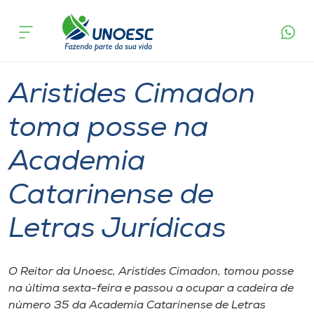
Página
O que
Aristides Cimadon toma posse na Academia
inicial
acontece
Catarinense de Letras Jurídicas
Cursos
Graduação
Geral
Onde estamos
Aristides Cimadon
Pesquisa
toma posse na
Academia
Atendimento ao Estudante
Catarinense de
Portal de Ensino
Letras Jurídicas
A
Unoesc
O Reitor da Unoesc, Aristides Cimadon, tomou posse
na última sexta-feira e passou a ocupar a cadeira de
Internacionalização
número 35 da Academia Catarinense de Letras