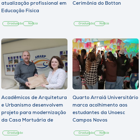
atualização profissional em
Cerimônia do Botton
Educação Física
Graduação
Notícia
Graduação
Notícia
Acadêmicos de Arquitetura
Quarto Arraiá Universitário
e Urbanismo desenvolvem
marca acolhimento aos
projeto para modernização
estudantes da Unoesc
da Casa Mortuária de
Campos Novos
Tangará
Graduação
Graduação
Notícia