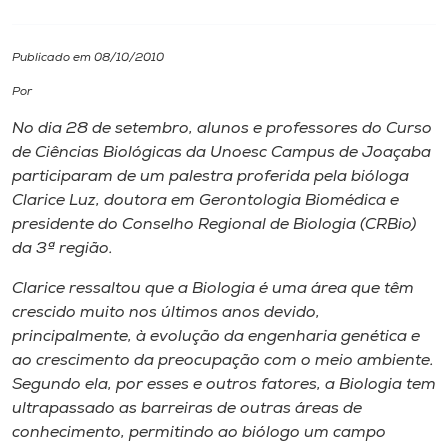
I.nova
Publicado em 08/10/2010
Por
Diplomados
No dia 28 de setembro, alunos e professores do Curso
de Ciências Biológicas da Unoesc
Campus
de Joaçaba
Cultura
participaram de um palestra proferida pela bióloga
Clarice Luz, doutora em Gerontologia Biomédica e
CPA
presidente do Conselho Regional de Biologia (CRBio)
da 3ª região.
Biblioteca
Clarice ressaltou que a Biologia é uma área que têm
crescido muito nos últimos anos devido,
principalmente, à evolução da engenharia genética e
Editora
ao crescimento da preocupação com o meio ambiente.
Segundo ela, por esses e outros fatores, a Biologia tem
Rádio
ultrapassado as barreiras de outras áreas de
conhecimento, permitindo ao biólogo um campo