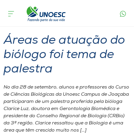
Página
O que
Áreas de atuação do biólogo foi tema de
inicial
acontece
palestra
Cursos
Graduação
Joaçaba
Onde estamos
Áreas de atuação do
Pesquisa
biólogo foi tema de
palestra
Atendimento ao Estudante
Portal de Ensino
No dia 28 de setembro, alunos e professores do Curso
de Ciências Biológicas da Unoesc Campus de Joaçaba
participaram de um palestra proferida pela bióloga
A
Clarice Luz, doutora em Gerontologia Biomédica e
Unoesc
presidente do Conselho Regional de Biologia (CRBio)
da 3ª região. Clarice ressaltou que a Biologia é uma
Internacionalização
área que têm crescido muito nos […]