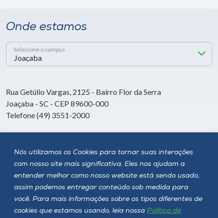
Onde estamos
Selecione o campus
Rua Getúlio Vargas, 2125 - Bairro Flor da Serra
Joaçaba - SC - CEP 89600-000
Telefone (49) 3551-2000
Siga a Unoesc
Nós utilizamos os Cookies para tornar suas interações
com nosso site mais significativa. Eles nos ajudam a
entender melhor como nosso website está sendo usado,
assim podemos entregar conteúdo sob medida para
você. Para mais informações sobre os tipos diferentes de
cookies que estamos usando, leia nossa
Política de