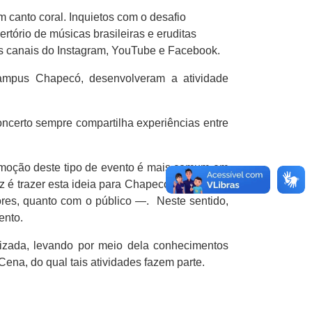
m canto coral. Inquietos com o desafio
ertório de músicas brasileiras e eruditas
s canais do Instagram, YouTube e Facebook.
ampus Chapecó, desenvolveram a atividade
ncerto sempre compartilha experiências entre
romoção deste tipo de evento é mais comum em
z é trazer esta ideia para Chapecó e promover
ores, quanto com o público —. Neste sentido,
vento.
lizada, levando por meio dela conhecimentos
ena, do qual tais atividades fazem parte.