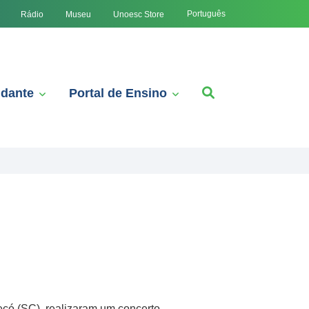
Português
Rádio
Museu
Unoesc Store
udante
Portal de Ensino
c
có (SC), realizaram um concerto