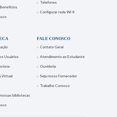
Telefones
 Benefícios
Configurar rede Wi-fi
osco
TECA
FALE CONOSCO
tação
Contato Geral
os Usuários
Atendimento ao Estudante
nciona
Ouvidoria
a Virtual
Seja nosso Fornecedor
Trabalhe Conosco
nossas bibliotecas
osco