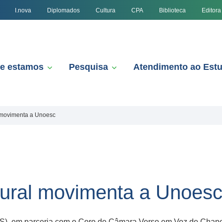
I.nova
Diplomados
Cultura
CPA
Biblioteca
Editora
e estamos
Pesquisa
Atendimento ao Est
 movimenta a Unoesc
tural movimenta a Unoes
S), em parceria com o Coro de Câmara Verso em Voz de Chape