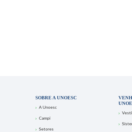
SOBRE A UNOESC
VENH
UNOE
A Unoesc
Vesti
Campi
Sist
Setores