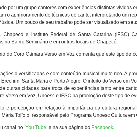
ado por um grupo cantores com
experiências distintas vividas e
cam o aprimoramento de técnicas de
canto, interpretando um rep
Música. Um pouco de seu trabalho
pode ser visualizado em seu
hapecó e Instituto Federal de Santa Catarina (IFSC) C
s no Bairro Seminário e em outros locais de Chapecó.
meio do Coro Câmara Verso em Voz comenta que este tipo de co
ções diversificadas e com conteúdo musical muito rico. A p
rechim, Santa Maria e Porto Alegre. O intuito do Verso em Vo
e outras cidades para troca de experiências tanto entre cant
entre Verso em Voz, Unoesc e IFSC na promoção deste tipo de e
ão e percepção em relação à importância da cultura regiona
 Maria Toffolo, responsável pelo Programa Unoesc Cultura em C
eu canal no
You Tube
e na sua página do
Facebook
.