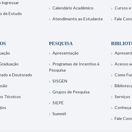
 ingressar
Calendário Acadêmico
Cursos e
s de Estudo
Atendimento ao Estudante
Fale Con
OS
PESQUISA
BIBLIO
uação
Apresentação
Apresen
Graduação
Programas de Incentivo à
Acesso a
Pesquisa
rado e Doutorado
Como Fu
SISGEN
nsão
Bibliotec
Grupos de Pesquisa
os Técnicos
Serviços
SIEPE
gios
Conheça 
Summit
Fale Con