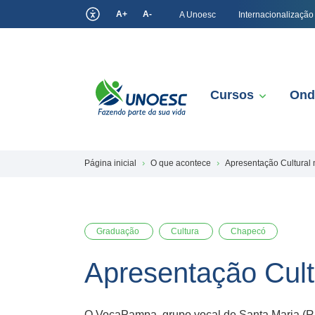
A+
A-
A Unoesc
Internacionalização
Cursos
Ond
Página inicial
O que acontece
Apresentação Cultural
Graduação
Cultura
Chapecó
Apresentação Cul
O VocaPampa, grupo vocal de Santa Maria (R