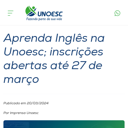
Página
O que
Aprenda Inglês na Unoesc; inscrições
inicial
acontece
abertas até 27 de março
Cursos
Graduação
Onde estamos
Aprenda Inglês na
Pesquisa
Unoesc; inscrições
abertas até 27 de
Atendimento ao Estudante
março
Portal de Ensino
A
Publicado em 20/03/2024
Unoesc
Por Imprensa Unoesc
Internacionalização