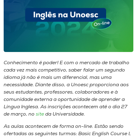
I.nova
Diplomados
Cultura
Conhecimento é poder! E com o mercado de trabalho
CPA
cada vez mais competitivo, saber falar um segundo
idioma já não é mais um diferencial, mas uma
necessidade. Diante disso, a Unoesc proporciona aos
Biblioteca
seus estudantes, professores, colaboradores e à
comunidade externa a oportunidade de aprender a
Editora
Língua Inglesa. As inscrições acontecem até o dia 27
de março, no
site
da Universidade.
Rádio
As aulas acontecem de forma on-line. Estão sendo
ofertadas as seguintes turmas: Basic English Course I,