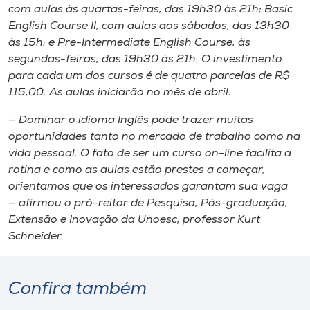
Museu
com aulas às quartas-feiras, das 19h30 às 21h; Basic
English Course II, com aulas aos sábados, das 13h30
às 15h; e Pre-Intermediate English Course, às
Unoesc
segundas-feiras, das 19h30 às 21h. O investimento
Store
para cada um dos cursos é de quatro parcelas de R$
115,00. As aulas iniciarão no mês de abril.
— Dominar o idioma Inglês pode trazer muitas
Selecione
oportunidades tanto no mercado de trabalho como na
o idioma
vida pessoal. O fato de ser um curso on-line facilita a
rotina e como as aulas estão prestes a começar,
orientamos que os interessados garantam sua vaga
— afirmou o pró-reitor de Pesquisa, Pós-graduação,
A+
Extensão e Inovação da Unoesc, professor Kurt
A-
Schneider.
Confira também