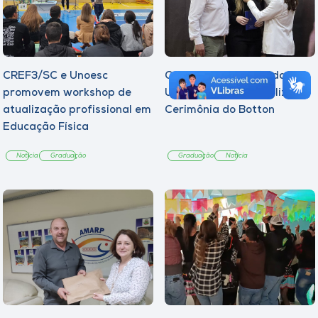
CREF3/SC e Unoesc
Curso de Psicologia da
promovem workshop de
Unoesc Joaçaba realiza 2ª
atualização profissional em
Cerimônia do Botton
Educação Física
Notícia
Graduação
Graduação
Notícia