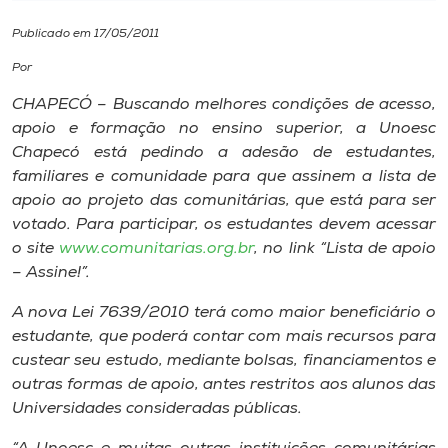
Publicado em 17/05/2011
I.nova
Por
Diplomados
CHAPECÓ – Buscando melhores condições de acesso,
apoio e formação no ensino superior, a Unoesc
Chapecó está pedindo a adesão de estudantes,
Cultura
familiares e comunidade para que assinem a lista de
apoio ao projeto das comunitárias, que está para ser
CPA
votado. Para participar, os estudantes devem acessar
o site
www.comunitarias.org.br
, no link “Lista de apoio
– Assine!”.
Biblioteca
A nova Lei 7639/2010 terá como maior beneficiário o
estudante, que poderá contar com mais recursos para
Editora
custear seu estudo, mediante bolsas, financiamentos e
outras formas de apoio, antes restritos aos alunos das
Rádio
Universidades consideradas públicas.