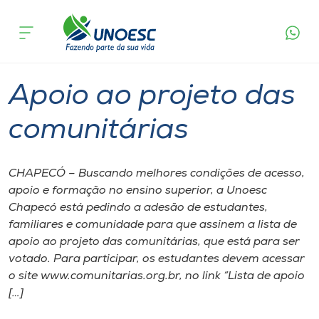
Página inicial
O que acontece
Apoio ao projeto das comunitárias
Cursos
Graduação
Chapecó
Onde estamos
Apoio ao projeto das
Pesquisa
comunitárias
Atendimento ao Estudante
CHAPECÓ – Buscando melhores condições de acesso,
apoio e formação no ensino superior, a Unoesc
Portal de Ensino
Chapecó está pedindo a adesão de estudantes,
familiares e comunidade para que assinem a lista de
apoio ao projeto das comunitárias, que está para ser
A
votado. Para participar, os estudantes devem acessar
Unoesc
o site www.comunitarias.org.br, no link “Lista de apoio
[…]
Internacionalização