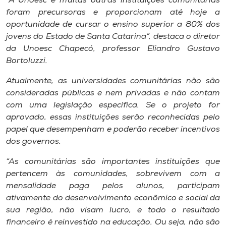
“A Unoesc e muitas outras instituições comunitárias
Museu
foram precursoras e proporcionam até hoje a
oportunidade de cursar o ensino superior a 80% dos
Unoesc
jovens do Estado de Santa Catarina”, destaca o diretor
Store
da Unoesc Chapecó, professor Eliandro Gustavo
Bortoluzzi.
Atualmente, as universidades comunitárias não são
consideradas públicas e nem privadas e não contam
Selecione
o idioma
com uma legislação específica. Se o projeto for
aprovado, essas instituições serão reconhecidas pelo
papel que desempenham e poderão receber incentivos
dos governos.
A+
A-
“As comunitárias são importantes instituições que
pertencem às comunidades, sobrevivem com a
mensalidade paga pelos alunos, participam
ativamente do desenvolvimento econômico e social da
sua região, não visam lucro, e todo o resultado
financeiro é reinvestido na educação. Ou seja, não são