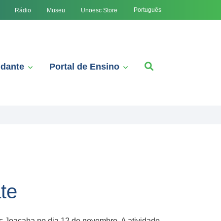
Português
Rádio
Museu
Unoesc Store
udante
Portal de Ensino
te
c Joaçaba no dia 12 de novembro. A atividade