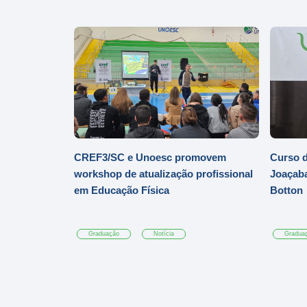
CREF3/SC e Unoesc promovem
Curso d
workshop de atualização profissional
Joaçaba
em Educação Física
Botton
Graduação
Notícia
Gradua