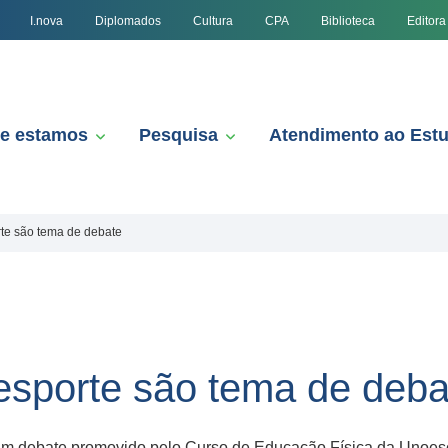
I.nova
Diplomados
Cultura
CPA
Biblioteca
Editora
e estamos
Pesquisa
Atendimento ao Est
te são tema de debate
esporte são tema de deba
e um debate promovido pelo Curso de Educação Física da Unoes