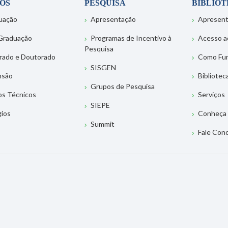
OS
PESQUISA
BIBLIO
uação
Apresentação
Apresen
Graduação
Programas de Incentivo à
Acesso a
Pesquisa
rado e Doutorado
Como Fu
SISGEN
nsão
Bibliotec
Grupos de Pesquisa
os Técnicos
Serviços
SIEPE
gios
Conheça 
Summit
Fale Con