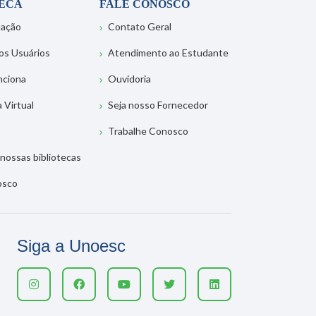
TECA
FALE CONOSCO
tação
Contato Geral
os Usuários
Atendimento ao Estudante
nciona
Ouvidoria
a Virtual
Seja nosso Fornecedor
Trabalhe Conosco
nossas bibliotecas
osco
Siga a Unoesc