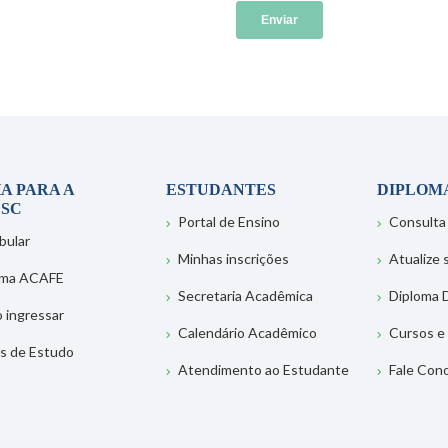
A PARA A
ESTUDANTES
DIPLOM
SC
Portal de Ensino
Consulta
bular
Minhas inscrições
Atualize
ema ACAFE
Secretaria Acadêmica
Diploma D
 ingressar
Calendário Acadêmico
Cursos e
s de Estudo
Atendimento ao Estudante
Fale Con