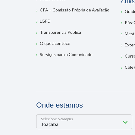
CURS
CPA – Comissão Própria de Avaliação
Grad
LGPD
Pós-
Transparência Pública
Mest
O que acontece
Exte
Serviços para a Comunidade
Curs
Colé
Onde estamos
Selecione o campus