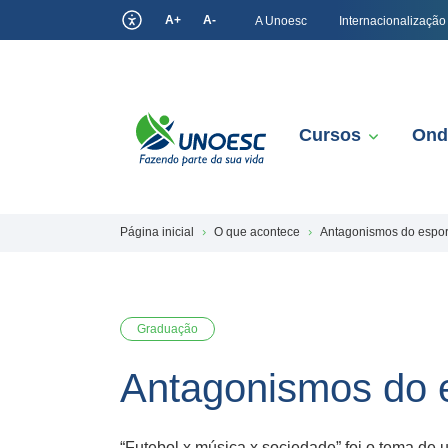
A+
A-
A Unoesc
Internacionalização
Cursos
Ond
Página inicial
O que acontece
Antagonismos do espor
Graduação
Antagonismos do 
“Futebol x música x sociedade” foi o tema d