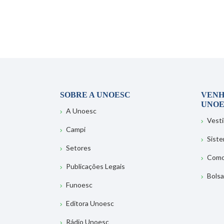
SOBRE A UNOESC
VENH
UNOE
A Unoesc
Vesti
Campi
Sist
Setores
Como
Publicações Legais
Bolsa
Funoesc
Editora Unoesc
Rádio Unoesc