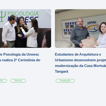
e Psicologia da Unoesc
Estudantes de Arquitetura e
 realiza 2ª Cerimônia do
Urbanismo desenvolvem projet
modernização da Casa Mortuár
Tangará
ção
Notícia
Graduação