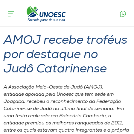
Página
O que
AMOJ recebe troféus por destaque no
inicial
acontece
Judô Catarinense
Cursos
Graduação
Joaçaba
Onde estamos
AMOJ recebe troféus
Pesquisa
por destaque no
Judô Catarinense
Atendimento ao Estudante
Portal de Ensino
A Associação Meio-Oeste de Judô (AMOJ),
entidade apoiada pela Unoesc que tem sede em
Joaçaba, recebeu o reconhecimento da Federação
A
Catarinense de Judô no último final de semana. Em
Unoesc
uma festa realizada em Balneário Camboriu, a
entidade premiou os melhores ranqueados de 2011,
Internacionalização
entre os quais estavam quatro integrantes e a própria