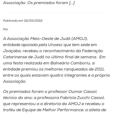
Associação. Os premiados foram […]
I.nova
Publicado em 02/03/2012
Diplomados
Por
A Associação Meio-Oeste de Judô (AMOJ),
Cultura
entidade apoiada pela Unoesc que tem sede em
Joaçaba, recebeu o reconhecimento da Federação
CPA
Catarinense de Judô no último final de semana. Em
uma festa realizada em Balneário Camboriu, a
entidade premiou os melhores ranqueados de 2011,
Biblioteca
entre os quais estavam quatro integrantes e a própria
Associação.
Editora
Os premiados foram o professor Oumar Cassol,
técnico do ano; a professora Fabrícia Zucchi Cassol,
Rádio
que representou a a diretoria da AMOJ e recebeu o
troféu de Equipe de Melhor Performance; a atleta de