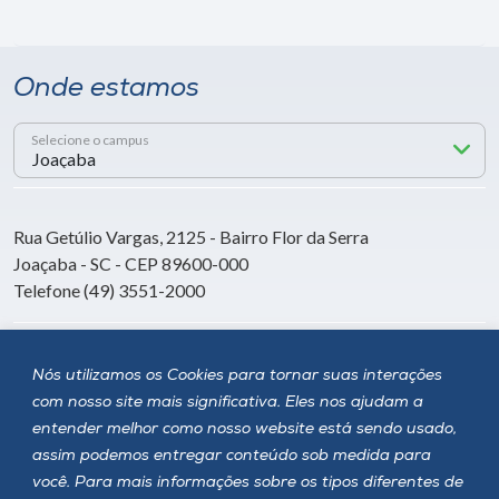
Onde estamos
Selecione o campus
Rua Getúlio Vargas, 2125 - Bairro Flor da Serra
Joaçaba - SC - CEP 89600-000
Telefone (49) 3551-2000
Siga a Unoesc
Nós utilizamos os Cookies para tornar suas interações
com nosso site mais significativa. Eles nos ajudam a
entender melhor como nosso website está sendo usado,
assim podemos entregar conteúdo sob medida para
você. Para mais informações sobre os tipos diferentes de