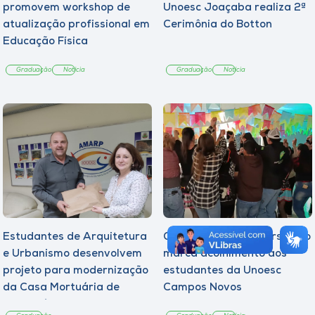
promovem workshop de
Unoesc Joaçaba realiza 2ª
atualização profissional em
Cerimônia do Botton
Educação Física
Graduação
Notícia
Graduação
Notícia
Estudantes de Arquitetura
Quarto Arraiá Universitário
e Urbanismo desenvolvem
marca acolhimento aos
projeto para modernização
estudantes da Unoesc
da Casa Mortuária de
Campos Novos
Tangará