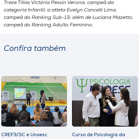
Museu
Treze Tílias Victória Pessin Verona, campeã da
categoria Infantil; a atleta Evelyn Cancelli Lima,
campeã do Ranking Sub-13; além de Luciana Mazetto,
Unoesc
campeã do Ranking Adulto Feminino.
Store
Confira também
Selecione
o idioma
A+
A-
CREF3/SC e Unoesc
Curso de Psicologia da