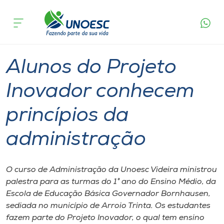
Página
O que
Alunos do Projeto Inovador conhecem
inicial
acontece
princípios da administração
Cursos
Graduação
Onde estamos
Alunos do Projeto
Pesquisa
Inovador conhecem
princípios da
Atendimento ao Estudante
administração
Portal de Ensino
O curso de Administração da Unoesc Videira ministrou
A
palestra para as turmas do 1° ano do Ensino Médio, da
Unoesc
Escola de Educação Básica Governador Bornhausen,
sediada no município de Arroio Trinta. Os estudantes
Internacionalização
fazem parte do Projeto Inovador, o qual tem ensino