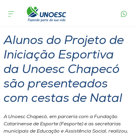
Página
O que
Alunos do Projeto de Iniciação Esportiva da
inicial
acontece
Unoesc Chapecó são presenteados com cestas
Cursos
de Natal
Graduação
Geral
Chapecó
Onde estamos
Alunos do Projeto de
Pesquisa
Iniciação Esportiva
da Unoesc Chapecó
Atendimento ao Estudante
são presenteados
Portal de Ensino
com cestas de Natal
A
Unoesc
A Unoesc Chapecó, em parceria com a Fundação
Catarinense de Esporte (Fesporte) e as secretarias
Internacionalização
municipais de Educação e Assistência Social, realizou,