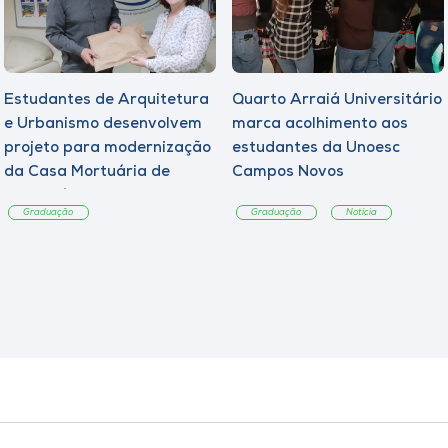
Estudantes de Arquitetura
Quarto Arraiá Universitário
e Urbanismo desenvolvem
marca acolhimento aos
projeto para modernização
estudantes da Unoesc
da Casa Mortuária de
Campos Novos
Tangará
Graduação
Graduação
Notícia