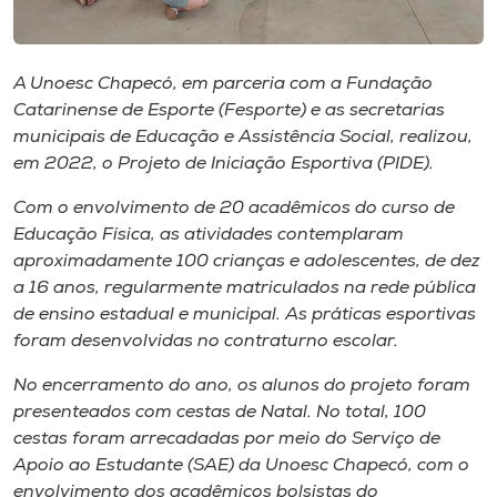
Museu
Unoesc
A Unoesc Chapecó, em parceria com a Fundação
Store
Catarinense de Esporte (Fesporte) e as secretarias
municipais de Educação e Assistência Social, realizou,
em 2022, o Projeto de Iniciação Esportiva (PIDE).
Com o envolvimento de 20 acadêmicos do curso de
Selecione
o idioma
Educação Física, as atividades contemplaram
aproximadamente 100 crianças e adolescentes, de dez
a 16 anos, regularmente matriculados na rede pública
de ensino estadual e municipal. As práticas esportivas
A+
foram desenvolvidas no contraturno escolar.
A-
No encerramento do ano, os alunos do projeto foram
presenteados com cestas de Natal. No total, 100
cestas foram arrecadadas por meio do Serviço de
Apoio ao Estudante (SAE) da Unoesc Chapecó, com o
envolvimento dos acadêmicos bolsistas do