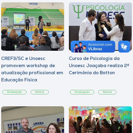
CREF3/SC e Unoesc
Curso de Psicologia da
promovem workshop de
Unoesc Joaçaba realiza 2ª
atualização profissional em
Cerimônia do Botton
Educação Física
Graduação
Notícia
Graduação
Notícia